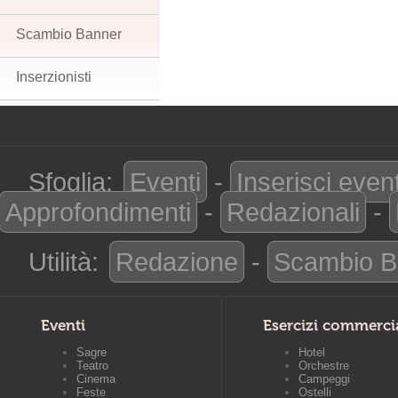
Scambio Banner
Inserzionisti
Sfoglia:
Eventi
-
Inserisci even
Approfondimenti
-
Redazionali
-
Utilità:
Redazione
-
Scambio B
Eventi
Esercizi commerci
Sagre
Hotel
Teatro
Orchestre
Cinema
Campeggi
Feste
Ostelli