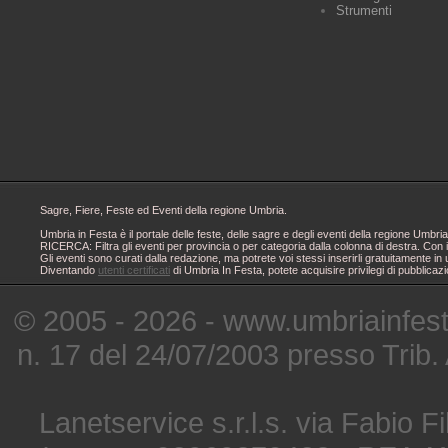
Strumenti
Sagre, Fiere, Feste ed Eventi della regione Umbria.
Umbria in Festa è il portale delle feste, delle sagre e degli eventi della regione Um
RICERCA: Filtra gli eventi per provincia o per categoria dalla colonna di destra. Con i
Gli eventi sono curati dalla redazione, ma potrete voi stessi inserirli gratuitamente i
Diventando
utenti certificati
di Umbria In Festa, potete acquisire privilegi di pubblicaz
© 2005 - 2026 - www.umbriainfes
n. 17 del 24/07/2003 presso Trib.
Lanetservice s.r.l.s. via Fabio Fi