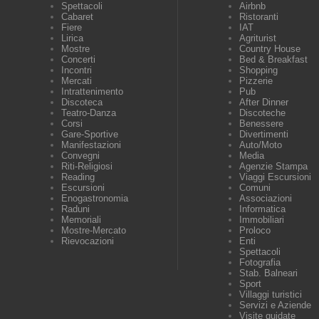
Spettacoli
Airbnb
Cabaret
Ristoranti
Fiere
IAT
Lirica
Agriturist
Mostre
Country House
Concerti
Bed & Breakfast
Incontri
Shopping
Mercati
Pizzerie
Intrattenimento
Pub
Discoteca
After Dinner
Teatro-Danza
Discoteche
Corsi
Benessere
Gare-Sportive
Divertimenti
Manifestazioni
Auto/Moto
Convegni
Media
Riti-Religiosi
Agenzie Stampa
Reading
Viaggi Escursioni
Escursioni
Comuni
Enogastronomia
Associazioni
Raduni
Informatica
Memoriali
Immobiliari
Mostre-Mercato
Proloco
Rievocazioni
Enti
Spettacoli
Fotografia
Stab. Balneari
Sport
Villaggi turistici
Servizi e Aziende
Visite guidate