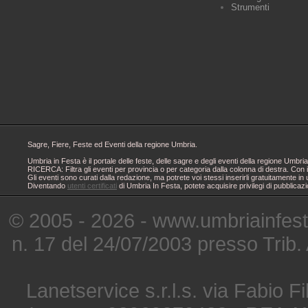
Strumenti
Sagre, Fiere, Feste ed Eventi della regione Umbria.
Umbria in Festa è il portale delle feste, delle sagre e degli eventi della regione Um
RICERCA: Filtra gli eventi per provincia o per categoria dalla colonna di destra. Con i
Gli eventi sono curati dalla redazione, ma potrete voi stessi inserirli gratuitamente i
Diventando
utenti certificati
di Umbria In Festa, potete acquisire privilegi di pubblicaz
© 2005 - 2026 - www.umbriainfes
n. 17 del 24/07/2003 presso Trib.
Lanetservice s.r.l.s. via Fabio Fi