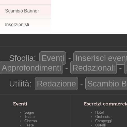
Scambio Banner
Inserzionisti
Sfoglia:
Eventi
-
Inserisci even
Approfondimenti
-
Redazionali
-
Utilità:
Redazione
-
Scambio B
Eventi
Esercizi commerci
Sagre
Hotel
Teatro
Orchestre
Cinema
Campeggi
Feste
Ostelli