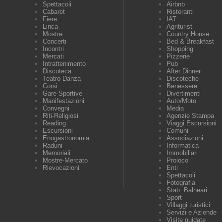
Spettacoli
Airbnb
Cabaret
Ristoranti
Fiere
IAT
Lirica
Agriturist
Mostre
Country House
Concerti
Bed & Breakfast
Incontri
Shopping
Mercati
Pizzerie
Intrattenimento
Pub
Discoteca
After Dinner
Teatro-Danza
Discoteche
Corsi
Benessere
Gare-Sportive
Divertimenti
Manifestazioni
Auto/Moto
Convegni
Media
Riti-Religiosi
Agenzie Stampa
Reading
Viaggi Escursioni
Escursioni
Comuni
Enogastronomia
Associazioni
Raduni
Informatica
Memoriali
Immobiliari
Mostre-Mercato
Proloco
Rievocazioni
Enti
Spettacoli
Fotografia
Stab. Balneari
Sport
Villaggi turistici
Servizi e Aziende
Visite guidate