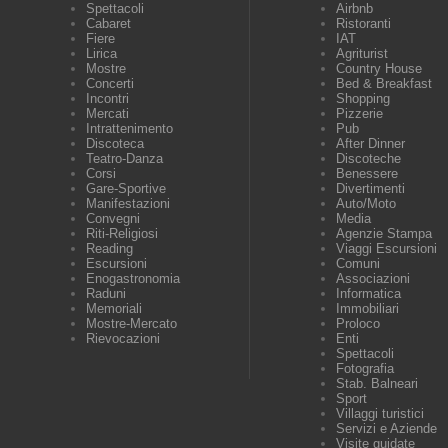
Spettacoli
Airbnb
Cabaret
Ristoranti
Fiere
IAT
Lirica
Agriturist
Mostre
Country House
Concerti
Bed & Breakfast
Incontri
Shopping
Mercati
Pizzerie
Intrattenimento
Pub
Discoteca
After Dinner
Teatro-Danza
Discoteche
Corsi
Benessere
Gare-Sportive
Divertimenti
Manifestazioni
Auto/Moto
Convegni
Media
Riti-Religiosi
Agenzie Stampa
Reading
Viaggi Escursioni
Escursioni
Comuni
Enogastronomia
Associazioni
Raduni
Informatica
Memoriali
Immobiliari
Mostre-Mercato
Proloco
Rievocazioni
Enti
Spettacoli
Fotografia
Stab. Balneari
Sport
Villaggi turistici
Servizi e Aziende
Visite guidate