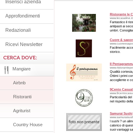
Inserisci azienda
Ristorante le 
Approfondimenti
www.lecasaline.it
Fantastico il ri
antipasti ai sec
Redazionali
umbri. Consigliat
Cuore & sapor
Ricevi Newsletter
www.cuoreesapor
Facilmente acce
storico.
CERCA DOVE:
Il Pentagramm
www.ristorante
Mangiare
Qualità cortesia,
Ottimi i primi con
accogliente e co
Airbnb
9Cento Casual
www.9centocasua
Ristoranti
Particolarità del
nel rispetto del
Agriturist
Samurai Sushi
www.samuraisushi
l sushi ? un ali
Country House
calorico di que
suoi vantaggi sal