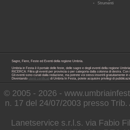
Strumenti
Sagre, Fiere, Feste ed Eventi della regione Umbria.
Umbria in Festa è il portale delle feste, delle sagre e degli eventi della regione Um
RICERCA: Filtra gli eventi per provincia o per categoria dalla colonna di destra. Con i
Gli eventi sono curati dalla redazione, ma potrete voi stessi inserirli gratuitamente i
Diventando
utenti certificati
di Umbria In Festa, potete acquisire privilegi di pubblicaz
© 2005 - 2026 - www.umbriainfes
n. 17 del 24/07/2003 presso Trib.
Lanetservice s.r.l.s. via Fabio Fi