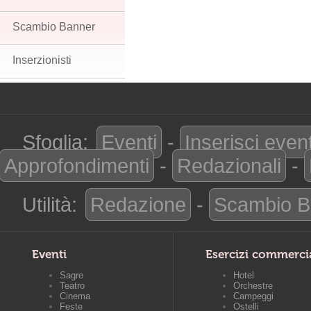
Scambio Banner
Inserzionisti
Sfoglia:
Eventi
-
Inserisci even
Approfondimenti
-
Redazionali
-
Utilità:
Redazione
-
Scambio B
Eventi
Esercizi commerci
Sagre
Hotel
Teatro
Orchestre
Cinema
Campeggi
Feste
Ostelli