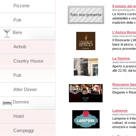
vita dei giappon
Pizzerie
Il tempio del 
iltempiodelgusto
La nostra cucina
adattabilità e r
Pub
tradizioni della 
Bere
L'Antico Borg
www.ristorante-la
Il Ristorante L
base di pesce, c
Airbnb
pesce provenient
La Taverna
Country House
www.ristorantela
Aperto a pranzo 
alle 22:30, dal 
Pub
Ristorante Sa
www.ristorantes
After Dinner
Elegante e Rise
Dormire
Lampone
www.ristorantela
Hotel
Lampone è il bi
culinari, di cre
emozioni e reali
Campeggi