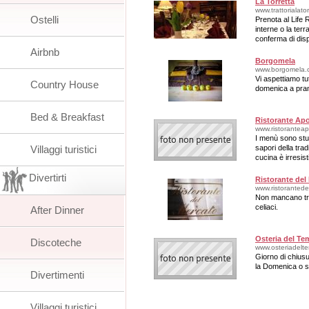
La Torretta
www.trattorialato
Ostelli
Prenota al Life R
interne o la ter
conferma di disp
Airbnb
Borgomela
www.borgomela.
Vi aspettiamo tu
Country House
domenica a pra
Bed & Breakfast
Ristorante Apo
www.ristoranteapo
I menù sono stud
Villaggi turistici
sapori della trad
cucina è irresisti
Divertirti
Ristorante del
www.ristorantede
Non mancano tra 
celiaci.
After Dinner
Osteria del T
Discoteche
www.osteriadelt
Giorno di chiusu
la Domenica o s
Divertimenti
Villaggi turistici