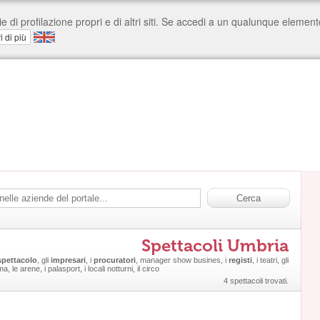
Spettacoli Umbria
spettacolo
, gli
impresari
, i
procuratori
, manager show busines, i
registi
, i teatri, gli
ma, le arene, i palasport, i locali notturni, il circo
4 spettacoli trovati.