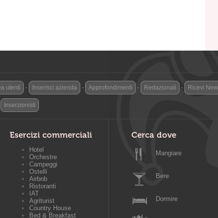
a utenti
-
Inserisci azienda
-
Approfondimenti
-
Redazionali
-
Ricevi News
-
Inserzionisti
Esercizi commerciali
Cerca dove
Hotel
Mangiare
Orchestre
Campeggi
Ostelli
Bere
Airbnb
Ristoranti
IAT
Dormire
Agriturist
Country House
Bed & Breakfast