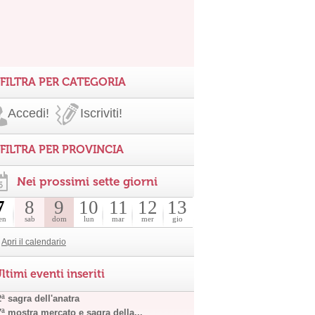
FILTRA PER CATEGORIA
Accedi!
Iscriviti!
FILTRA PER PROVINCIA
Nei prossimi sette giorni
7
8
9
10
11
12
13
en
sab
dom
lun
mar
mer
gio
Apri il calendario
ltimi eventi inseriti
ª sagra dell'anatra
7ª mostra mercato e sagra della...