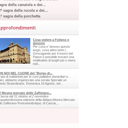
gra della canaiola e dei...
ª sagra della rucola e dei...
1ª sagra della porchetta
pprofondimenti
Cosa vedere a Foligno e
dintorni
Per cosa e' famoso questo
luogo, cosa attira tanto i...
Girovagando per il nostro bel
Paese è possibile trovare una
moltitudine di luoghi più o meno
noti...
N NOI NEL CUORE del "Borgo di...
ata di solidarietà per le cure palliative domiciliari e...
ici, abbiamo organizzato una serata Speciale un
ento Straordinario. Domenica 16 Agosto, nel...
V Mostra mercato dello Zafferano...
Cascia dal 31 ottobre al 2 novembre
 quattordicesima edizione della &ldquo;Mostra Mercato
llo Zafferano Purissimo&rdquo; di Cascia,...