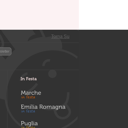
Torna Su
letter
In Festa