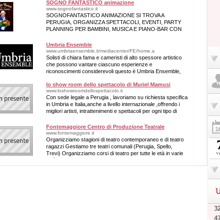
SOGNO FANTASTICO animazione
www.sognofantastico.it
SOGNOFANTASTICO ANIMAZIONE SI TROVA A
PERUGIA, ORGANIZZA SPETTACOLI, EVENTI, PARTY
PLANNING PER BAMBINI, MUSICA E PIANO-BAR CON
DISPONIBILITA' SU TUTTO IL TERRITORIO UMBRO E
DEL CENTRO ITALIA.
Umbria Ensemble
www.umbriaensemble.it/mediacenter/FE/home.a
Solisti di chiara fama e cameristi di alto spessore artistico
che possono vantare ciascuno esperienze e
riconoscimenti considerevoli questo è Umbria Ensemble,
un viaggio nell'arte della musica.
lo show room dello spettacolo di Muriel Mamusi
www.loshowroomdellospettacolo.it
Con sede legale a Perugia , lavoriamo su richiesta specifica
in Umbria e Italia,anche a livello internazionale ,offrendo i
migliori artisti, intrattenimenti e spettacoli per ogni tipo di
evento aziend
Fontemaggiore Centro di Produzione Teatrale
www.fontemaggiore.it
Organizziamo stagioni di teatro contemporaneo e di teatro
ragazzi Gestiamo tre teatri comunali (Perugia, Spello,
v
Trevi) Organizziamo corsi di teatro per tutte le età in varie
città dell'Umbria
U
32
4