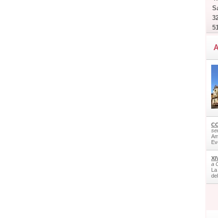
Sa
32
5
A
CO
ser
Am
Ev
XI
a 
La
de