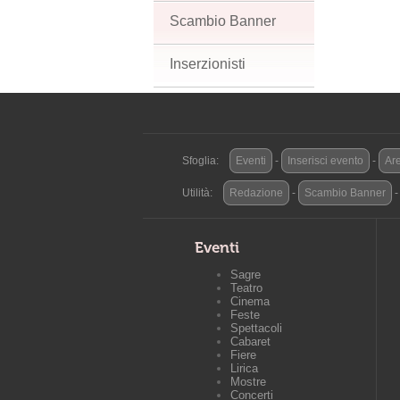
Scambio Banner
Inserzionisti
Sfoglia:
Eventi
-
Inserisci evento
-
Are
Utilità:
Redazione
-
Scambio Banner
Eventi
Sagre
Teatro
Cinema
Feste
Spettacoli
Cabaret
Fiere
Lirica
Mostre
Concerti