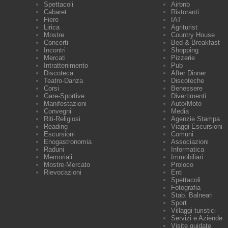
Spettacoli
Airbnb
Cabaret
Ristoranti
Fiere
IAT
Lirica
Agriturist
Mostre
Country House
Concerti
Bed & Breakfast
Incontri
Shopping
Mercati
Pizzerie
Intrattenimento
Pub
Discoteca
After Dinner
Teatro-Danza
Discoteche
Corsi
Benessere
Gare-Sportive
Divertimenti
Manifestazioni
Auto/Moto
Convegni
Media
Riti-Religiosi
Agenzie Stampa
Reading
Viaggi Escursioni
Escursioni
Comuni
Enogastronomia
Associazioni
Raduni
Informatica
Memoriali
Immobiliari
Mostre-Mercato
Proloco
Rievocazioni
Enti
Spettacoli
Fotografia
Stab. Balneari
Sport
Villaggi turistici
Servizi e Aziende
Visite guidate