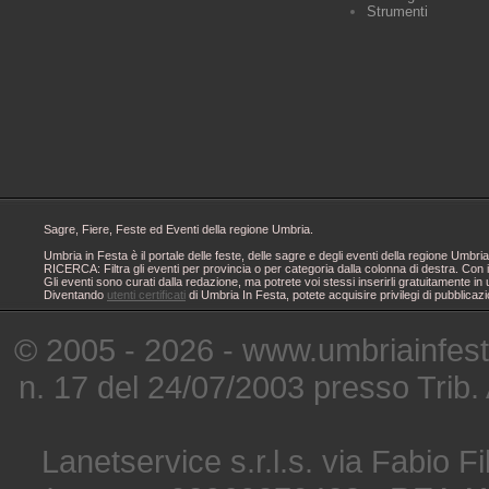
Strumenti
Sagre, Fiere, Feste ed Eventi della regione Umbria.
Umbria in Festa è il portale delle feste, delle sagre e degli eventi della regione Um
RICERCA: Filtra gli eventi per provincia o per categoria dalla colonna di destra. Con i
Gli eventi sono curati dalla redazione, ma potrete voi stessi inserirli gratuitamente i
Diventando
utenti certificati
di Umbria In Festa, potete acquisire privilegi di pubblicaz
© 2005 - 2026 - www.umbriainfes
n. 17 del 24/07/2003 presso Trib.
Lanetservice s.r.l.s. via Fabio Fi