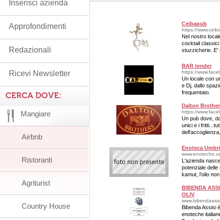
Inserisci azienda
Ceibapub
Approfondimenti
https://www.cei
Nel nostro locale
cocktail classic
Redazionali
stuzzicherie. E' 
birra fresca e o
BAR tender
Ricevi Newsletter
https://www.face
Un locale con u
e Dj, dallo spaz
frequentato.
CERCA DOVE:
Dalton Brothe
https://www.fac
Mangiare
Un pub dove, dall
unici e i fritti..
dell'accoglienza
Airbnb
splendido e acco
Enoteca Umbri
www.enoteche.orvi
Ristoranti
L'azienda nasce 
potenziale delle 
kamut, l’olio non 
gastronomici
Agriturist
BIBENDA ASSI
OLIV
www.bibendaassis
Country House
Bibenda Assisi è
enoteche italian