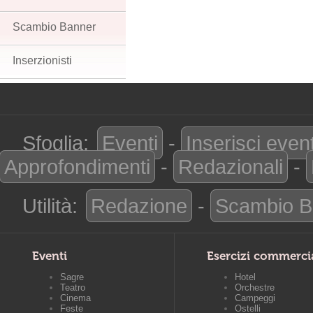
Scambio Banner
Inserzionisti
Sfoglia:
Eventi
-
Inserisci even
Approfondimenti
-
Redazionali
-
Utilità:
Redazione
-
Scambio B
Eventi
Esercizi commerci
Sagre
Hotel
Teatro
Orchestre
Cinema
Campeggi
Feste
Ostelli