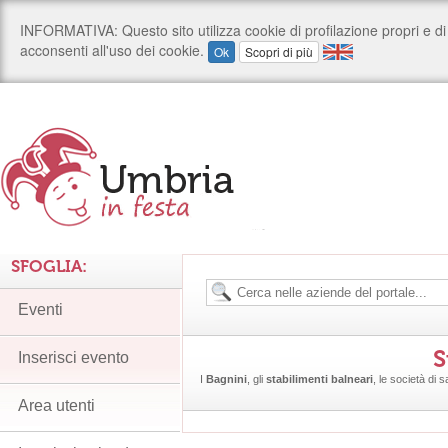
SFOGLIA:
Eventi
S
Inserisci evento
I
Bagnini
, gli
stabilimenti balneari
, le società di 
Area utenti