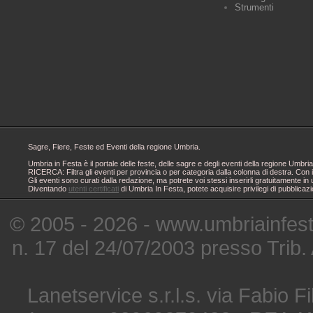
Strumenti
Sagre, Fiere, Feste ed Eventi della regione Umbria.
Umbria in Festa è il portale delle feste, delle sagre e degli eventi della regione Um
RICERCA: Filtra gli eventi per provincia o per categoria dalla colonna di destra. Con i
Gli eventi sono curati dalla redazione, ma potrete voi stessi inserirli gratuitamente i
Diventando
utenti certificati
di Umbria In Festa, potete acquisire privilegi di pubblicaz
© 2005 - 2026 - www.umbriainfes
n. 17 del 24/07/2003 presso Trib.
Lanetservice s.r.l.s. via Fabio Fi