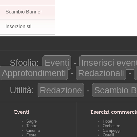
Scambio Banner
Inserzionisti
Sfoglia:
Eventi
-
Inserisci even
Approfondimenti
-
Redazionali
-
Utilità:
Redazione
-
Scambio B
Eventi
Esercizi commerci
Sagre
Hotel
Teatro
Orchestre
Cinema
Campeggi
Feste
Ostelli