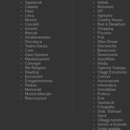
Spettacoli
Airbnb
Cabaret
Ristoranti
Fiere
IAT
Lirica
Agriturist
Mostre
Country House
Concerti
Bed & Breakfast
Incontri
Shopping
Mercati
Pizzerie
Intrattenimento
Pub
Discoteca
After Dinner
Teatro-Danza
Discoteche
Corsi
Benessere
Gare-Sportive
Divertimenti
Manifestazioni
Auto/Moto
Convegni
Media
Riti-Religiosi
Agenzie Stampa
Reading
Viaggi Escursioni
Escursioni
Comuni
Enogastronomia
Associazioni
Raduni
Informatica
Memoriali
Immobiliari
Mostre-Mercato
Proloco
Rievocazioni
Enti
Spettacoli
Fotografia
Stab. Balneari
Sport
Villaggi turistici
Servizi e Aziende
Visite guidate