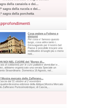
gra della canaiola e dei...
ª sagra della rucola e dei...
1ª sagra della porchetta
pprofondimenti
Cosa vedere a Foligno e
dintorni
Per cosa e' famoso questo
luogo, cosa attira tanto i...
Girovagando per il nostro bel
Paese è possibile trovare una
moltitudine di luoghi più o meno
noti...
N NOI NEL CUORE del "Borgo di...
ata di solidarietà per le cure palliative domiciliari e...
ici, abbiamo organizzato una serata Speciale un
ento Straordinario. Domenica 16 Agosto, nel...
V Mostra mercato dello Zafferano...
Cascia dal 31 ottobre al 2 novembre
 quattordicesima edizione della &ldquo;Mostra Mercato
llo Zafferano Purissimo&rdquo; di Cascia,...