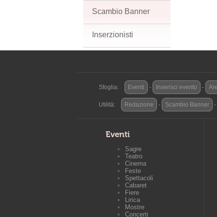
Scambio Banner
Inserzionisti
Sfoglia:
Eventi
-
Inserisci evento
-
Are
Utilità:
Redazione
-
Scambio Banner
Eventi
Sagre
Teatro
Cinema
Feste
Spettacoli
Cabaret
Fiere
Lirica
Mostre
Concerti