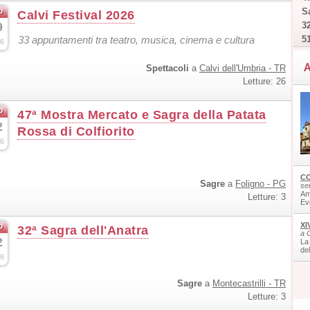
o
Sa
Calvi Festival 2026
9
32
33 appuntamenti tra teatro, musica, cinema e cultura
5
6
A
Spettacoli
a
Calvi dell'Umbria - TR
Letture: 26
o
47ª Mostra Mercato e Sagra della Patata
2
Rossa di Colfiorito
6
CO
Sagre
a
Foligno - PG
ser
Am
Letture: 3
Ev
XI
o
32ª Sagra dell'Anatra
a 
2
La
de
6
Sagre
a
Montecastrilli - TR
Letture: 3