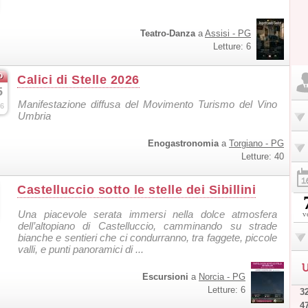
Teatro-Danza
a
Assisi - PG
Letture: 6
o
Calici di Stelle 2026
5
Manifestazione diffusa del Movimento Turismo del Vino
6
Umbria
Enogastronomia
a
Torgiano - PG
Letture: 40
Castelluccio sotto le stelle dei Sibillini
Una piacevole serata immersi nella dolce atmosfera
v
dell’altopiano di Castelluccio, camminando su strade
bianche e sentieri che ci condurranno, tra faggete, piccole
valli, e punti panoramici di ...
U
Escursioni
a
Norcia - PG
Letture: 6
32
4