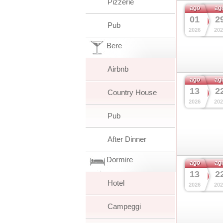
Pizzerie
ago
ag
01
2
Pub
2026
202
Bere
Airbnb
ago
ag
13
2
Country House
2026
202
Pub
After Dinner
Dormire
ago
ag
13
2
Hotel
2026
202
Campeggi