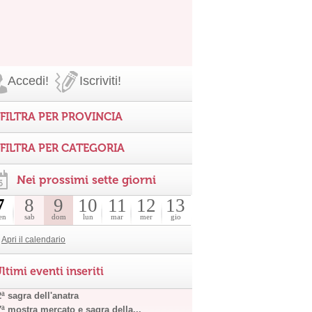
Accedi!
Iscriviti!
FILTRA PER PROVINCIA
FILTRA PER CATEGORIA
Nei prossimi sette giorni
7
8
9
10
11
12
13
en
sab
dom
lun
mar
mer
gio
Apri il calendario
ltimi eventi inseriti
ª sagra dell'anatra
7ª mostra mercato e sagra della...