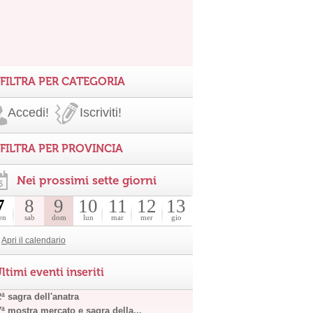
FILTRA PER CATEGORIA
Accedi!
Iscriviti!
FILTRA PER PROVINCIA
Nei prossimi sette giorni
7
8
9
10
11
12
13
en
sab
dom
lun
mar
mer
gio
Apri il calendario
ltimi eventi inseriti
ª sagra dell'anatra
7ª mostra mercato e sagra della...