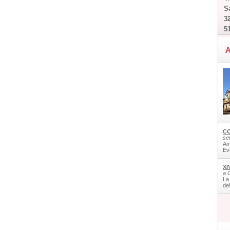
Sa
32
5
A
CO
ser
Am
Ev
XI
a 
La
de