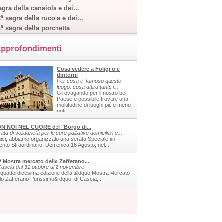
gra della canaiola e dei...
ª sagra della rucola e dei...
1ª sagra della porchetta
pprofondimenti
Cosa vedere a Foligno e
dintorni
Per cosa e' famoso questo
luogo, cosa attira tanto i...
Girovagando per il nostro bel
Paese è possibile trovare una
moltitudine di luoghi più o meno
noti...
N NOI NEL CUORE del "Borgo di...
ata di solidarietà per le cure palliative domiciliari e...
ici, abbiamo organizzato una serata Speciale un
ento Straordinario. Domenica 16 Agosto, nel...
V Mostra mercato dello Zafferano...
Cascia dal 31 ottobre al 2 novembre
 quattordicesima edizione della &ldquo;Mostra Mercato
llo Zafferano Purissimo&rdquo; di Cascia,...