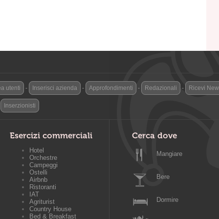
a utenti
-
Inserisci azienda
-
Approfondimenti
-
Redazionali
-
Ricevi News
-
Inserzionisti
Esercizi commerciali
Cerca dove
Hotel
Mangiare
Orchestre
Campeggi
Ostelli
Bere
Airbnb
Ristoranti
IAT
Dormire
Agriturist
Country House
Bed & Breakfast