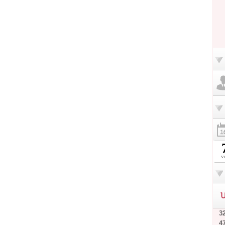
v
U
32
4