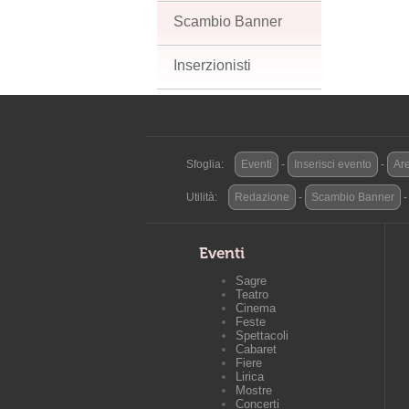
Scambio Banner
Inserzionisti
Sfoglia:
Eventi
-
Inserisci evento
-
Are
Utilità:
Redazione
-
Scambio Banner
Eventi
Sagre
Teatro
Cinema
Feste
Spettacoli
Cabaret
Fiere
Lirica
Mostre
Concerti