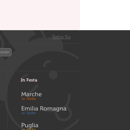
Torna Su
letter
In Festa