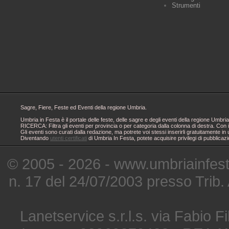
Strumenti
Sagre, Fiere, Feste ed Eventi della regione Umbria.
Umbria in Festa è il portale delle feste, delle sagre e degli eventi della regione Um
RICERCA: Filtra gli eventi per provincia o per categoria dalla colonna di destra. Con i
Gli eventi sono curati dalla redazione, ma potrete voi stessi inserirli gratuitamente i
Diventando
utenti certificati
di Umbria In Festa, potete acquisire privilegi di pubblicaz
© 2005 - 2026 - www.umbriainfes
n. 17 del 24/07/2003 presso Trib.
Lanetservice s.r.l.s. via Fabio Fi