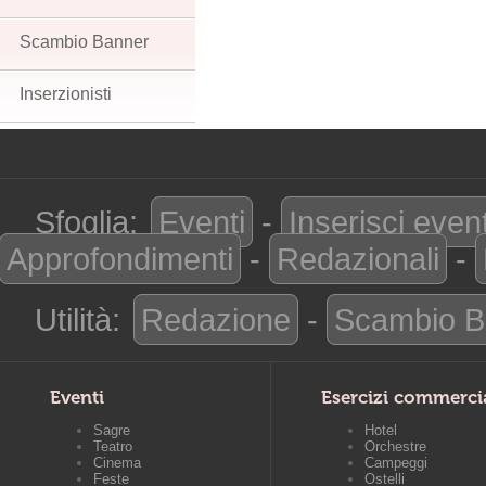
Scambio Banner
Inserzionisti
Sfoglia:
Eventi
-
Inserisci even
Approfondimenti
-
Redazionali
-
Utilità:
Redazione
-
Scambio B
Eventi
Esercizi commerci
Sagre
Hotel
Teatro
Orchestre
Cinema
Campeggi
Feste
Ostelli