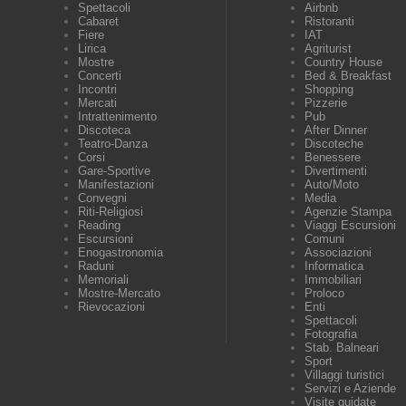
Spettacoli
Airbnb
Cabaret
Ristoranti
Fiere
IAT
Lirica
Agriturist
Mostre
Country House
Concerti
Bed & Breakfast
Incontri
Shopping
Mercati
Pizzerie
Intrattenimento
Pub
Discoteca
After Dinner
Teatro-Danza
Discoteche
Corsi
Benessere
Gare-Sportive
Divertimenti
Manifestazioni
Auto/Moto
Convegni
Media
Riti-Religiosi
Agenzie Stampa
Reading
Viaggi Escursioni
Escursioni
Comuni
Enogastronomia
Associazioni
Raduni
Informatica
Memoriali
Immobiliari
Mostre-Mercato
Proloco
Rievocazioni
Enti
Spettacoli
Fotografia
Stab. Balneari
Sport
Villaggi turistici
Servizi e Aziende
Visite guidate