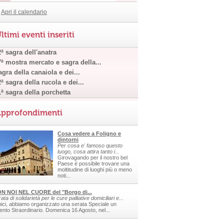
Apri il calendario
ltimi eventi inseriti
ª sagra dell'anatra
7ª mostra mercato e sagra della...
gra della canaiola e dei...
ª sagra della rucola e dei...
1ª sagra della porchetta
pprofondimenti
Cosa vedere a Foligno e
dintorni
Per cosa e' famoso questo
luogo, cosa attira tanto i...
Girovagando per il nostro bel
Paese è possibile trovare una
moltitudine di luoghi più o meno
noti...
N NOI NEL CUORE del "Borgo di...
ata di solidarietà per le cure palliative domiciliari e...
ici, abbiamo organizzato una serata Speciale un
ento Straordinario. Domenica 16 Agosto, nel...