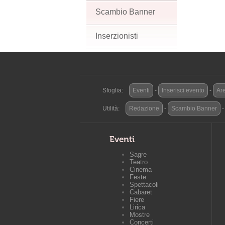
Scambio Banner
Inserzionisti
Sfoglia:
Eventi
-
Inserisci evento
-
Are
Utilità:
Redazione
-
Scambio Banner
Eventi
Sagre
Teatro
Cinema
Feste
Spettacoli
Cabaret
Fiere
Lirica
Mostre
Concerti