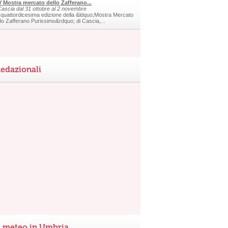
V Mostra mercato dello Zafferano...
Cascia dal 31 ottobre al 2 novembre
 quattordicesima edizione della &ldquo;Mostra Mercato
llo Zafferano Purissimo&rdquo; di Cascia,...
edazionali
l meteo in Umbria