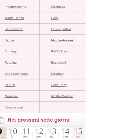
Intrattenimento
Discoteca
Teatro-Danza
Corsi
Beneficenza
Gare-Sportive
Danza
Manifestazioni
Convegni
Riti-Religiosi
Reading
Escursioni
Enogastronomia
Discobar
Raduni
Rave Party
Memoriali
Mostre-Mercato
Rievocazioni
Nei prossimi sette giorni
9
10
11
12
13
14
15
om
lun
mar
mer
gio
ven
sab