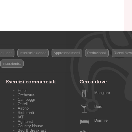
a utenti
-
Inserisci azienda
-
Approfondimenti
-
Redazionali
-
Ricevi News
-
Inserzionisti
Esercizi commerciali
Cerca dove
Hotel
Mangiare
Orchestre
Campeggi
Ostelli
Bere
Airbnb
Ristoranti
IAT
Dormire
Agriturist
Country House
Bed & Breakfast