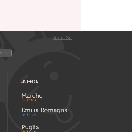
Torna Su
letter
In Festa