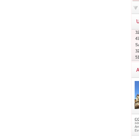
U
32
4
Sa
32
5
A
CO
ser
Am
Ev