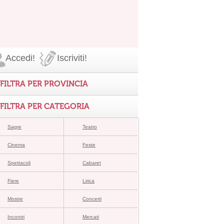
Accedi!
Iscriviti!
FILTRA PER PROVINCIA
FILTRA PER CATEGORIA
Sagre
Teatro
Cinema
Feste
Spettacoli
Cabaret
Fiere
Lirica
Mostre
Concerti
Incontri
Mercati