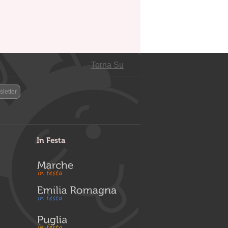
Torna Su
letter
In Festa