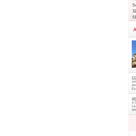
Sa
32
5
A
CO
ser
Am
Ev
XI
a 
La
de