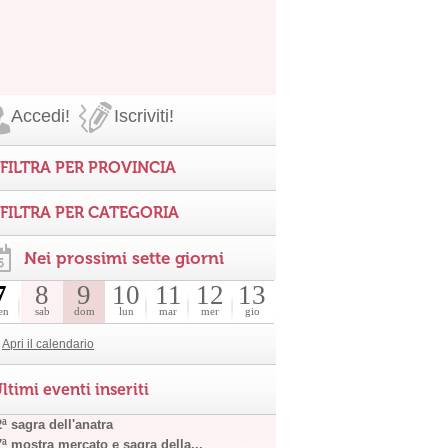
Accedi!
Iscriviti!
FILTRA PER PROVINCIA
FILTRA PER CATEGORIA
Nei prossimi sette giorni
7
8
9
10
11
12
13
en
sab
dom
lun
mar
mer
gio
Apri il calendario
ltimi eventi inseriti
ª sagra dell'anatra
7ª mostra mercato e sagra della...