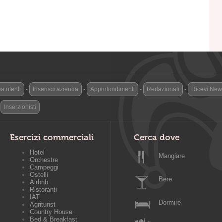
a utenti
-
Inserisci azienda
-
Approfondimenti
-
Redazionali
-
Ricevi News
-
Inserzionisti
Esercizi commerciali
Cerca dove
Hotel
Mangiare
Orchestre
Campeggi
Ostelli
Bere
Airbnb
Ristoranti
IAT
Dormire
Agriturist
Country House
Bed & Breakfast