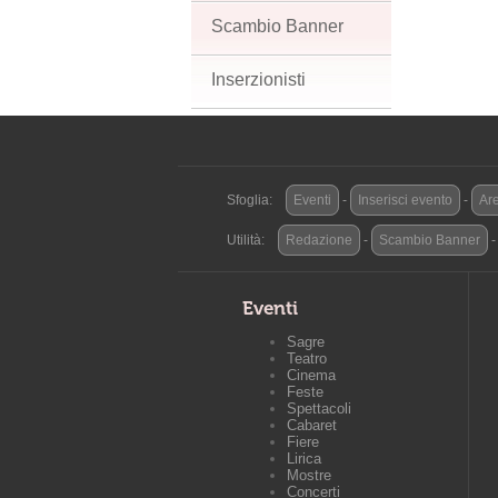
Scambio Banner
Inserzionisti
Sfoglia:
Eventi
-
Inserisci evento
-
Are
Utilità:
Redazione
-
Scambio Banner
Eventi
Sagre
Teatro
Cinema
Feste
Spettacoli
Cabaret
Fiere
Lirica
Mostre
Concerti