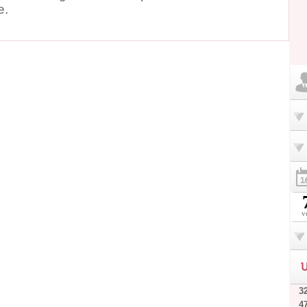
e.
v
U
32
4