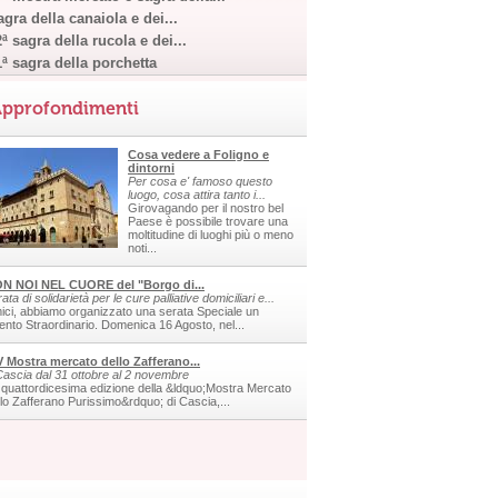
gra della canaiola e dei...
ª sagra della rucola e dei...
1ª sagra della porchetta
pprofondimenti
Cosa vedere a Foligno e
dintorni
Per cosa e' famoso questo
luogo, cosa attira tanto i...
Girovagando per il nostro bel
Paese è possibile trovare una
moltitudine di luoghi più o meno
noti...
N NOI NEL CUORE del "Borgo di...
ata di solidarietà per le cure palliative domiciliari e...
ici, abbiamo organizzato una serata Speciale un
ento Straordinario. Domenica 16 Agosto, nel...
V Mostra mercato dello Zafferano...
Cascia dal 31 ottobre al 2 novembre
 quattordicesima edizione della &ldquo;Mostra Mercato
llo Zafferano Purissimo&rdquo; di Cascia,...