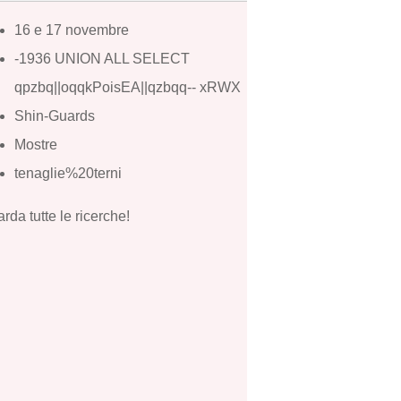
16 e 17 novembre
-1936 UNION ALL SELECT
qpzbq||oqqkPoisEA||qzbqq-- xRWX
Shin-Guards
Mostre
tenaglie%20terni
rda tutte le ricerche!