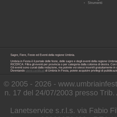
Strumenti
Sagre, Fiere, Feste ed Eventi della regione Umbria.
Umbria in Festa è il portale delle feste, delle sagre e degli eventi della regione Um
RICERCA: Filtra gli eventi per provincia o per categoria dalla colonna di destra. Con i
Gli eventi sono curati dalla redazione, ma potrete voi stessi inserirli gratuitamente i
Diventando
utenti certificati
di Umbria In Festa, potete acquisire privilegi di pubblicaz
© 2005 - 2026 - www.umbriainfes
n. 17 del 24/07/2003 presso Trib.
Lanetservice s.r.l.s. via Fabio Fi