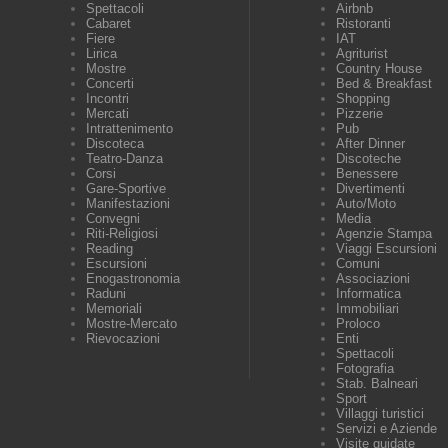
Spettacoli
Airbnb
Cabaret
Ristoranti
Fiere
IAT
Lirica
Agriturist
Mostre
Country House
Concerti
Bed & Breakfast
Incontri
Shopping
Mercati
Pizzerie
Intrattenimento
Pub
Discoteca
After Dinner
Teatro-Danza
Discoteche
Corsi
Benessere
Gare-Sportive
Divertimenti
Manifestazioni
Auto/Moto
Convegni
Media
Riti-Religiosi
Agenzie Stampa
Reading
Viaggi Escursioni
Escursioni
Comuni
Enogastronomia
Associazioni
Raduni
Informatica
Memoriali
Immobiliari
Mostre-Mercato
Proloco
Rievocazioni
Enti
Spettacoli
Fotografia
Stab. Balneari
Sport
Villaggi turistici
Servizi e Aziende
Visite guidate