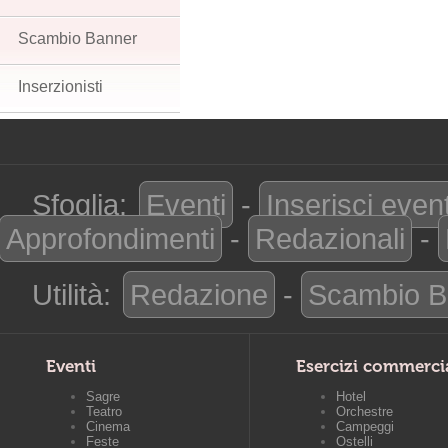
Scambio Banner
Inserzionisti
Sfoglia:
Eventi
-
Inserisci even
Approfondimenti
-
Redazionali
-
Utilità:
Redazione
-
Scambio B
Eventi
Esercizi commerci
Sagre
Hotel
Teatro
Orchestre
Cinema
Campeggi
Feste
Ostelli