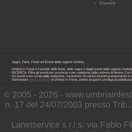
Strumenti
Sagre, Fiere, Feste ed Eventi della regione Umbria.
Umbria in Festa è il portale delle feste, delle sagre e degli eventi della regione Um
RICERCA: Filtra gli eventi per provincia o per categoria dalla colonna di destra. Con i
Gli eventi sono curati dalla redazione, ma potrete voi stessi inserirli gratuitamente i
Diventando
utenti certificati
di Umbria In Festa, potete acquisire privilegi di pubblicaz
© 2005 - 2026 - www.umbriainfes
n. 17 del 24/07/2003 presso Trib.
Lanetservice s.r.l.s. via Fabio Fi