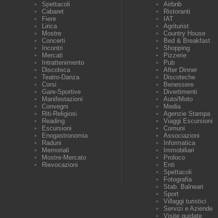
Spettacoli
Airbnb
Cabaret
Ristoranti
Fiere
IAT
Lirica
Agriturist
Mostre
Country House
Concerti
Bed & Breakfast
Incontri
Shopping
Mercati
Pizzerie
Intrattenimento
Pub
Discoteca
After Dinner
Teatro-Danza
Discoteche
Corsi
Benessere
Gare-Sportive
Divertimenti
Manifestazioni
Auto/Moto
Convegni
Media
Riti-Religiosi
Agenzie Stampa
Reading
Viaggi Escursioni
Escursioni
Comuni
Enogastronomia
Associazioni
Raduni
Informatica
Memoriali
Immobiliari
Mostre-Mercato
Proloco
Rievocazioni
Enti
Spettacoli
Fotografia
Stab. Balneari
Sport
Villaggi turistici
Servizi e Aziende
Visite guidate