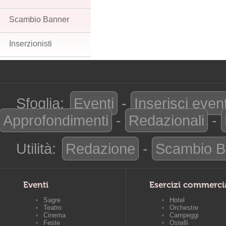
Scambio Banner
Inserzionisti
Sfoglia:
Eventi
-
Inserisci even
Approfondimenti
-
Redazionali
-
Utilità:
Redazione
-
Scambio B
Eventi
Esercizi commerci
Sagre
Hotel
Teatro
Orchestre
Cinema
Campeggi
Feste
Ostelli