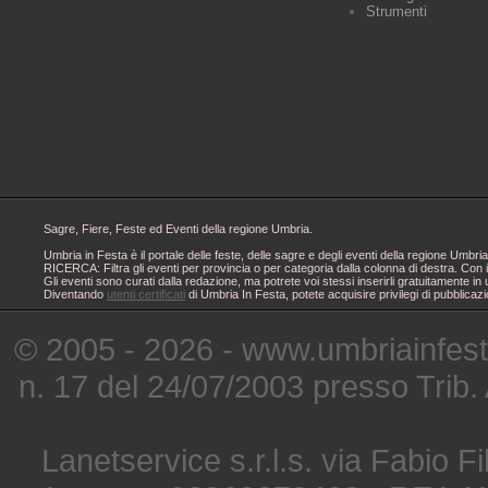
Strumenti
Sagre, Fiere, Feste ed Eventi della regione Umbria.
Umbria in Festa è il portale delle feste, delle sagre e degli eventi della regione Um
RICERCA: Filtra gli eventi per provincia o per categoria dalla colonna di destra. Con i
Gli eventi sono curati dalla redazione, ma potrete voi stessi inserirli gratuitamente i
Diventando
utenti certificati
di Umbria In Festa, potete acquisire privilegi di pubblicaz
© 2005 - 2026 - www.umbriainfes
n. 17 del 24/07/2003 presso Trib.
Lanetservice s.r.l.s. via Fabio Fi