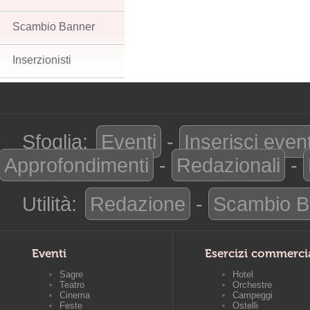
Scambio Banner
Inserzionisti
Sfoglia:
Eventi
-
Inserisci even
Approfondimenti
-
Redazionali
-
Utilità:
Redazione
-
Scambio B
Eventi
Esercizi commerci
Sagre
Hotel
Teatro
Orchestre
Cinema
Campeggi
Feste
Ostelli