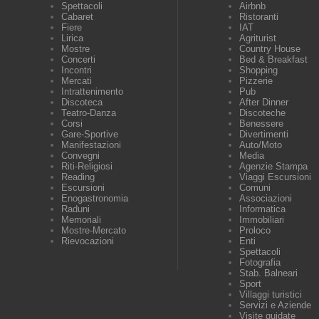
Spettacoli
Airbnb
Cabaret
Ristoranti
Fiere
IAT
Lirica
Agriturist
Mostre
Country House
Concerti
Bed & Breakfast
Incontri
Shopping
Mercati
Pizzerie
Intrattenimento
Pub
Discoteca
After Dinner
Teatro-Danza
Discoteche
Corsi
Benessere
Gare-Sportive
Divertimenti
Manifestazioni
Auto/Moto
Convegni
Media
Riti-Religiosi
Agenzie Stampa
Reading
Viaggi Escursioni
Escursioni
Comuni
Enogastronomia
Associazioni
Raduni
Informatica
Memoriali
Immobiliari
Mostre-Mercato
Proloco
Rievocazioni
Enti
Spettacoli
Fotografia
Stab. Balneari
Sport
Villaggi turistici
Servizi e Aziende
Visite guidate