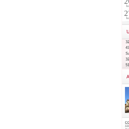
2
lu
2
lu
U
32
4
Sa
32
5
A
CO
ser