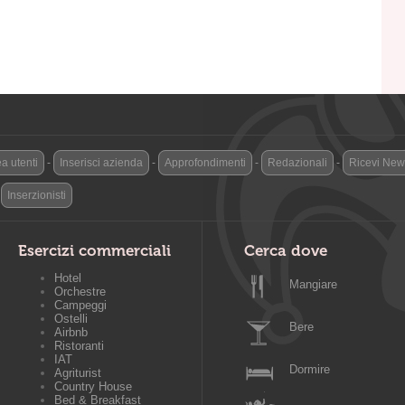
a utenti
-
Inserisci azienda
-
Approfondimenti
-
Redazionali
-
Ricevi News
-
Inserzionisti
Esercizi commerciali
Cerca dove
Hotel
Mangiare
Orchestre
Campeggi
Ostelli
Bere
Airbnb
Ristoranti
IAT
Dormire
Agriturist
Country House
Bed & Breakfast