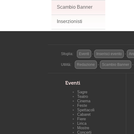
Scambio Banner
Inserzionisti
Sfoglia:
Eventi
-
Inserisci evento
-
Are
Utilità:
Redazione
-
Scambio Banner
Eventi
Sagre
Teatro
Cinema
Feste
Spettacoli
Cabaret
Fiere
Lirica
Mostre
Concerti