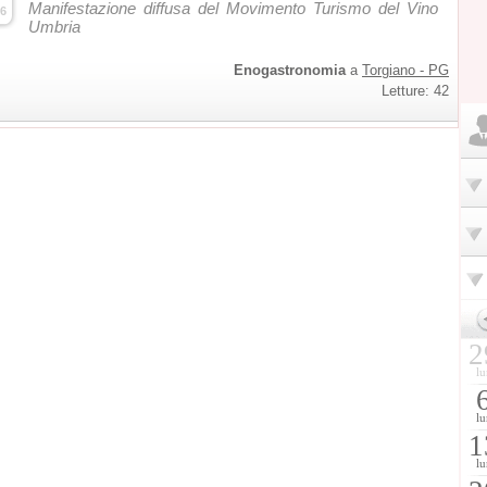
Manifestazione diffusa del Movimento Turismo del Vino
6
Umbria
Enogastronomia
a
Torgiano - PG
Letture: 42
2
lu
lu
1
lu