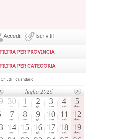
Accedi!
Iscriviti!
FILTRA PER PROVINCIA
FILTRA PER CATEGORIA
Chiudi il calendario
luglio 2026
9
30
1
2
3
4
5
n
mar
mer
gio
ven
sab
dom
6
7
8
9
10
11
12
n
mar
mer
gio
ven
sab
dom
3
14
15
16
17
18
19
n
mar
mer
gio
ven
sab
dom