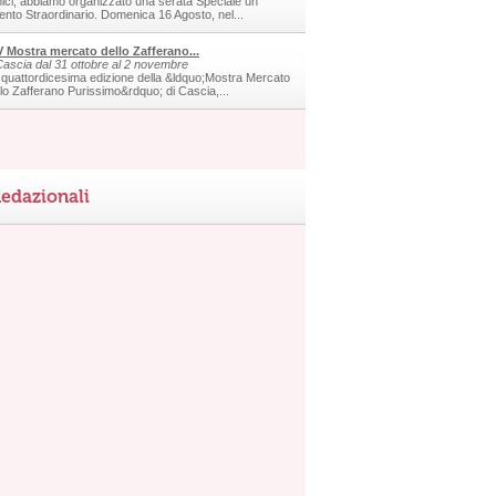
ici, abbiamo organizzato una serata Speciale un
ento Straordinario. Domenica 16 Agosto, nel...
V Mostra mercato dello Zafferano...
Cascia dal 31 ottobre al 2 novembre
 quattordicesima edizione della &ldquo;Mostra Mercato
llo Zafferano Purissimo&rdquo; di Cascia,...
edazionali