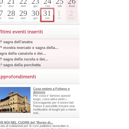
0
21
22
23
24
25
26
n
mar
mer
gio
ven
sab
dom
7
28
29
30
31
1
2
n
mar
mer
gio
ven
sab
dom
ltimi eventi inseriti
ª sagra dell'anatra
7ª mostra mercato e sagra della...
gra della canaiola e dei...
ª sagra della rucola e dei...
1ª sagra della porchetta
pprofondimenti
Cosa vedere a Foligno e
dintorni
Per cosa e' famoso questo
luogo, cosa attira tanto i...
Girovagando per il nostro bel
Paese è possibile trovare una
moltitudine di luoghi più o meno
noti...
N NOI NEL CUORE del "Borgo di...
ata di solidarietà per le cure palliative domiciliari e...