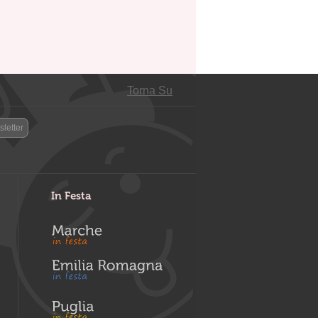
Torna Su
letter
In Festa