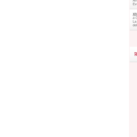
Am
Ev
XI
a 
La
de
R