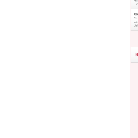
Am
Ev
XI
a 
La
de
R