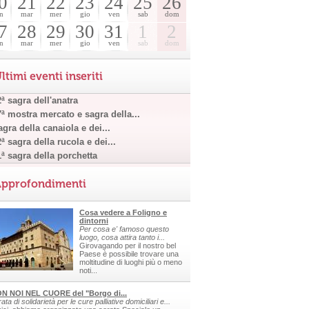
0
21
22
23
24
25
26
n
mar
mer
gio
ven
sab
dom
7
28
29
30
31
1
2
n
mar
mer
gio
ven
sab
dom
ltimi eventi inseriti
ª sagra dell'anatra
7ª mostra mercato e sagra della...
gra della canaiola e dei...
ª sagra della rucola e dei...
1ª sagra della porchetta
pprofondimenti
Cosa vedere a Foligno e
dintorni
Per cosa e' famoso questo
luogo, cosa attira tanto i...
Girovagando per il nostro bel
Paese è possibile trovare una
moltitudine di luoghi più o meno
noti...
N NOI NEL CUORE del "Borgo di...
ata di solidarietà per le cure palliative domiciliari e...