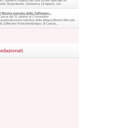
ici, abbiamo organizzato una serata Speciale un
ento Straordinario. Domenica 16 Agosto, nel...
V Mostra mercato dello Zafferano...
Cascia dal 31 ottobre al 2 novembre
 quattordicesima edizione della &ldquo;Mostra Mercato
llo Zafferano Purissimo&rdquo; di Cascia,...
edazionali