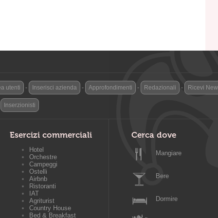
a utenti
-
Inserisci azienda
-
Approfondimenti
-
Redazionali
-
Ricevi News
-
Inserzionisti
Esercizi commerciali
Cerca dove
Hotel
Mangiare
Orchestre
Campeggi
Ostelli
Bere
Airbnb
Ristoranti
IAT
Dormire
Agriturist
Country House
Bed & Breakfast