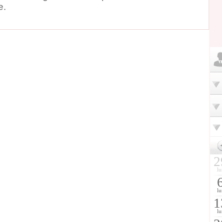
e.
2
lu
lu
1
lu