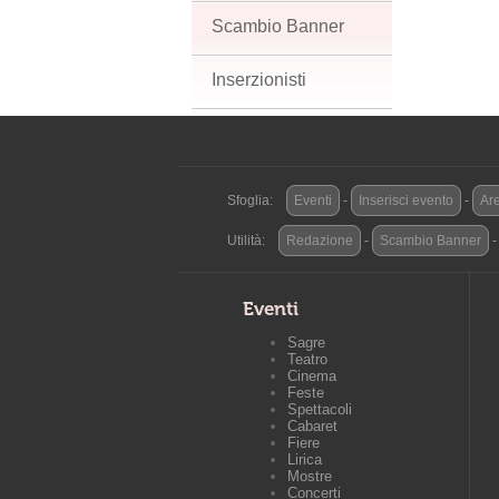
Scambio Banner
Inserzionisti
Sfoglia:
Eventi
-
Inserisci evento
-
Are
Utilità:
Redazione
-
Scambio Banner
Eventi
Sagre
Teatro
Cinema
Feste
Spettacoli
Cabaret
Fiere
Lirica
Mostre
Concerti