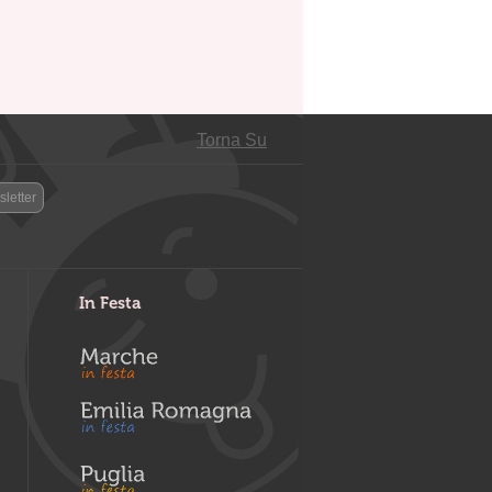
Torna Su
letter
In Festa