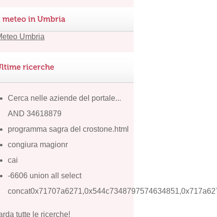
l meteo in Umbria
ltime ricerche
Cerca nelle aziende del portale...
AND 34618879
programma sagra del crostone.html
congiura magionr
cai
-6606 union all select
concat0x71707a6271,0x544c7348797574634851,0x717a62
rda tutte le ricerche!