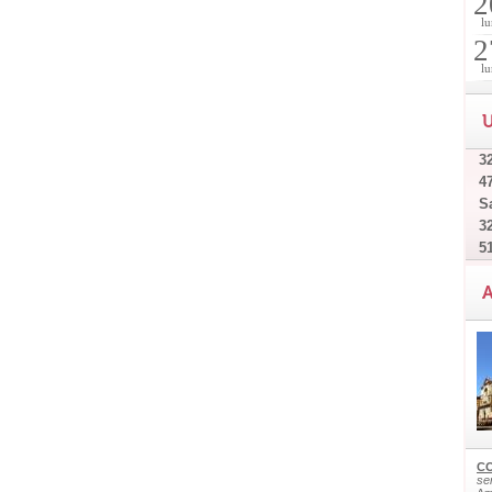
2
lu
2
lu
U
32
4
Sa
32
5
A
CO
ser