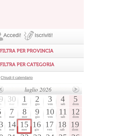
Accedi!
Iscriviti!
FILTRA PER PROVINCIA
FILTRA PER CATEGORIA
Chiudi il calendario
luglio 2026
9
30
1
2
3
4
5
n
mar
mer
gio
ven
sab
dom
6
7
8
9
10
11
12
n
mar
mer
gio
ven
sab
dom
3
14
15
16
17
18
19
n
mar
mer
gio
ven
sab
dom