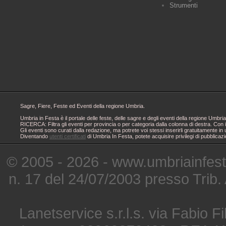
Strumenti
Sagre, Fiere, Feste ed Eventi della regione Umbria.
Umbria in Festa è il portale delle feste, delle sagre e degli eventi della regione Um
RICERCA: Filtra gli eventi per provincia o per categoria dalla colonna di destra. Con i
Gli eventi sono curati dalla redazione, ma potrete voi stessi inserirli gratuitamente i
Diventando
utenti certificati
di Umbria In Festa, potete acquisire privilegi di pubblicaz
© 2005 - 2026 - www.umbriainfes
n. 17 del 24/07/2003 presso Trib.
Lanetservice s.r.l.s. via Fabio Fi