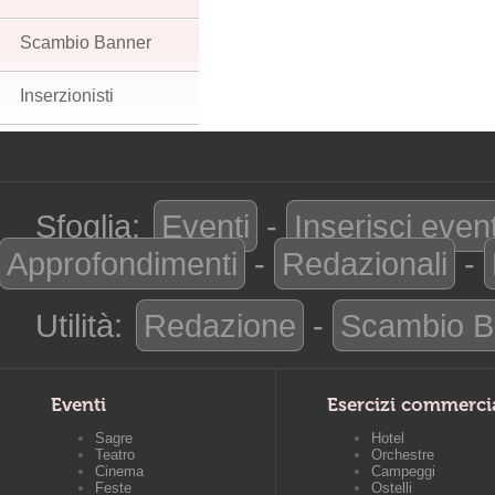
Scambio Banner
Inserzionisti
Sfoglia:
Eventi
-
Inserisci even
Approfondimenti
-
Redazionali
-
Utilità:
Redazione
-
Scambio B
Eventi
Esercizi commerci
Sagre
Hotel
Teatro
Orchestre
Cinema
Campeggi
Feste
Ostelli