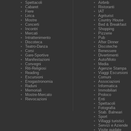
Spettacoli
Airbnb
Cabaret
Ristoranti
Fiere
IAT
Lirica
Agriturist
Mostre
Country House
Concerti
Bed & Breakfast
Incontri
Shopping
Mercati
Pizzerie
Intrattenimento
Pub
Discoteca
After Dinner
Teatro-Danza
Discoteche
Corsi
Benessere
Gare-Sportive
Divertimenti
Manifestazioni
Auto/Moto
Convegni
Media
Riti-Religiosi
Agenzie Stampa
Reading
Viaggi Escursioni
Escursioni
Comuni
Enogastronomia
Associazioni
Raduni
Informatica
Memoriali
Immobiliari
Mostre-Mercato
Proloco
Rievocazioni
Enti
Spettacoli
Fotografia
Stab. Balneari
Sport
Villaggi turistici
Servizi e Aziende
Visite guidate