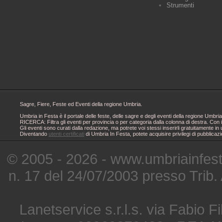
Strumenti
Sagre, Fiere, Feste ed Eventi della regione Umbria.
Umbria in Festa è il portale delle feste, delle sagre e degli eventi della regione Um
RICERCA: Filtra gli eventi per provincia o per categoria dalla colonna di destra. Con i
Gli eventi sono curati dalla redazione, ma potrete voi stessi inserirli gratuitamente i
Diventando
utenti certificati
di Umbria In Festa, potete acquisire privilegi di pubblicaz
© 2005 - 2026 - www.umbriainfes
n. 17 del 24/07/2003 presso Trib.
Lanetservice s.r.l.s. via Fabio Fi