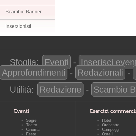
Scambio Banner
Inserzionisti
Sfoglia:
Eventi
-
Inserisci even
Approfondimenti
-
Redazionali
-
Utilità:
Redazione
-
Scambio B
Eventi
Esercizi commerci
Sagre
Hotel
Teatro
Orchestre
Cinema
Campeggi
Feste
Ostelli