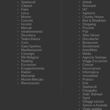
Spettacoli
Airbnb
Cabaret
Ristoranti
Fiere
IAT
Lirica
Agriturist
Mostre
Country House
Concerti
Bed & Breakfast
Incontri
Shopping
Mercati
Pizzerie
Intrattenimento
Pub
Discoteca
After Dinner
Teatro-Danza
Discoteche
Corsi
Benessere
Gare-Sportive
Divertimenti
Manifestazioni
Auto/Moto
Convegni
Media
Riti-Religiosi
Agenzie Stampa
Reading
Viaggi Escursioni
Escursioni
Comuni
Enogastronomia
Associazioni
Raduni
Informatica
Memoriali
Immobiliari
Mostre-Mercato
Proloco
Rievocazioni
Enti
Spettacoli
Fotografia
Stab. Balneari
Sport
Villaggi turistici
Servizi e Aziende
Visite guidate