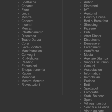
Spettacoli
Airbnb
Cabaret
Ristoranti
Fiere
IAT
Lirica
Agriturist
Mostre
Country House
Concerti
Bed & Breakfast
Incontri
Shopping
Mercati
Pizzerie
Intrattenimento
Pub
Discoteca
After Dinner
Teatro-Danza
Discoteche
Corsi
Benessere
Gare-Sportive
Divertimenti
Manifestazioni
Auto/Moto
Convegni
Media
Riti-Religiosi
Agenzie Stampa
Reading
Viaggi Escursioni
Escursioni
Comuni
Enogastronomia
Associazioni
Raduni
Informatica
Memoriali
Immobiliari
Mostre-Mercato
Proloco
Rievocazioni
Enti
Spettacoli
Fotografia
Stab. Balneari
Sport
Villaggi turistici
Servizi e Aziende
Visite guidate