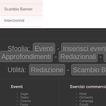
Scambio Banner
Inserzionisti
Sfoglia:
Eventi
-
Inserisci even
Approfondimenti
-
Redazionali
-
Utilità:
Redazione
-
Scambio B
Eventi
Esercizi commerci
Sagre
Hotel
Teatro
Orchestre
Cinema
Campeggi
Feste
Ostelli