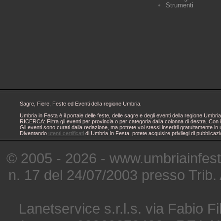
Strumenti
Sagre, Fiere, Feste ed Eventi della regione Umbria.
Umbria in Festa è il portale delle feste, delle sagre e degli eventi della regione Um
RICERCA: Filtra gli eventi per provincia o per categoria dalla colonna di destra. Con i
Gli eventi sono curati dalla redazione, ma potrete voi stessi inserirli gratuitamente i
Diventando
utenti certificati
di Umbria In Festa, potete acquisire privilegi di pubblicaz
© 2005 - 2026 - www.umbriainfes
n. 17 del 24/07/2003 presso Trib.
Lanetservice s.r.l.s. via Fabio Fi