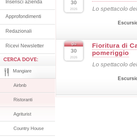
Inserisci azienda
30
Lo spettacolo dell
2026
Approfondimenti
Escursi
Redazionali
giu
Fioritura di C
Ricevi Newsletter
30
pomeriggio
2026
CERCA DOVE:
Lo spettacolo dell
Mangiare
Escursi
Airbnb
Ristoranti
Agriturist
Country House