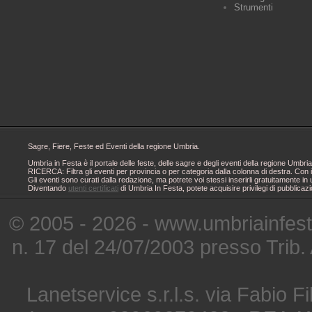
Strumenti
Sagre, Fiere, Feste ed Eventi della regione Umbria.
Umbria in Festa è il portale delle feste, delle sagre e degli eventi della regione Um
RICERCA: Filtra gli eventi per provincia o per categoria dalla colonna di destra. Con i
Gli eventi sono curati dalla redazione, ma potrete voi stessi inserirli gratuitamente i
Diventando
utenti certificati
di Umbria In Festa, potete acquisire privilegi di pubblicaz
© 2005 - 2026 - www.umbriainfes
n. 17 del 24/07/2003 presso Trib.
Lanetservice s.r.l.s. via Fabio Fi