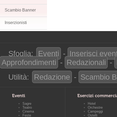
Scambio Banner
Inserzionisti
Sfoglia:
Eventi
-
Inserisci even
Approfondimenti
-
Redazionali
-
Utilità:
Redazione
-
Scambio B
Eventi
Esercizi commerci
Sagre
Hotel
Teatro
Orchestre
Cinema
Campeggi
Feste
Ostelli