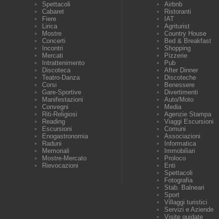
Spettacoli
Airbnb
Cabaret
Ristoranti
Fiere
IAT
Lirica
Agriturist
Mostre
Country House
Concerti
Bed & Breakfast
Incontri
Shopping
Mercati
Pizzerie
Intrattenimento
Pub
Discoteca
After Dinner
Teatro-Danza
Discoteche
Corsi
Benessere
Gare-Sportive
Divertimenti
Manifestazioni
Auto/Moto
Convegni
Media
Riti-Religiosi
Agenzie Stampa
Reading
Viaggi Escursioni
Escursioni
Comuni
Enogastronomia
Associazioni
Raduni
Informatica
Memoriali
Immobiliari
Mostre-Mercato
Proloco
Rievocazioni
Enti
Spettacoli
Fotografia
Stab. Balneari
Sport
Villaggi turistici
Servizi e Aziende
Visite guidate