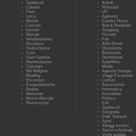
Spettacoli
Airbnb
Cabaret
Ristoranti
Fiere
IAT
Lirica
Agriturist
Mostre
Country House
Concerti
Bed & Breakfast
Incontri
Shopping
Mercati
Pizzerie
Intrattenimento
Pub
Discoteca
After Dinner
Teatro-Danza
Discoteche
Corsi
Benessere
Gare-Sportive
Divertimenti
Manifestazioni
Auto/Moto
Convegni
Media
Riti-Religiosi
Agenzie Stampa
Reading
Viaggi Escursioni
Escursioni
Comuni
Enogastronomia
Associazioni
Raduni
Informatica
Memoriali
Immobiliari
Mostre-Mercato
Proloco
Rievocazioni
Enti
Spettacoli
Fotografia
Stab. Balneari
Sport
Villaggi turistici
Servizi e Aziende
Visite guidate