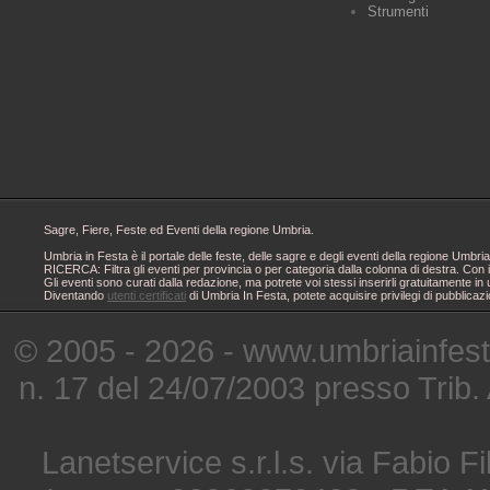
Strumenti
Sagre, Fiere, Feste ed Eventi della regione Umbria.
Umbria in Festa è il portale delle feste, delle sagre e degli eventi della regione Um
RICERCA: Filtra gli eventi per provincia o per categoria dalla colonna di destra. Con i
Gli eventi sono curati dalla redazione, ma potrete voi stessi inserirli gratuitamente i
Diventando
utenti certificati
di Umbria In Festa, potete acquisire privilegi di pubblicaz
© 2005 - 2026 - www.umbriainfes
n. 17 del 24/07/2003 presso Trib.
Lanetservice s.r.l.s. via Fabio Fi