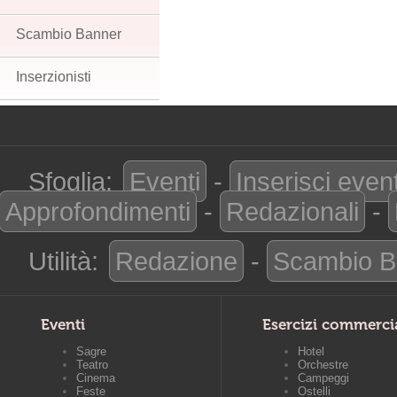
Scambio Banner
Inserzionisti
Sfoglia:
Eventi
-
Inserisci even
Approfondimenti
-
Redazionali
-
Utilità:
Redazione
-
Scambio B
Eventi
Esercizi commerci
Sagre
Hotel
Teatro
Orchestre
Cinema
Campeggi
Feste
Ostelli