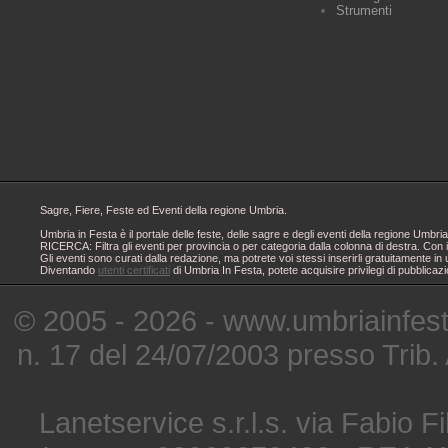
Strumenti
Sagre, Fiere, Feste ed Eventi della regione Umbria.
Umbria in Festa è il portale delle feste, delle sagre e degli eventi della regione Um
RICERCA: Filtra gli eventi per provincia o per categoria dalla colonna di destra. Con i
Gli eventi sono curati dalla redazione, ma potrete voi stessi inserirli gratuitamente i
Diventando
utenti certificati
di Umbria In Festa, potete acquisire privilegi di pubblicaz
© 2005 - 2026 - www.umbriainfes
n. 17 del 24/07/2003 presso Trib.
Lanetservice s.r.l.s. via Fabio Fi