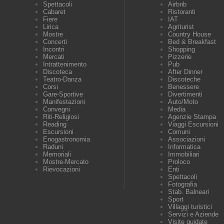
Spettacoli
Airbnb
Cabaret
Ristoranti
Fiere
IAT
Lirica
Agriturist
Mostre
Country House
Concerti
Bed & Breakfast
Incontri
Shopping
Mercati
Pizzerie
Intrattenimento
Pub
Discoteca
After Dinner
Teatro-Danza
Discoteche
Corsi
Benessere
Gare-Sportive
Divertimenti
Manifestazioni
Auto/Moto
Convegni
Media
Riti-Religiosi
Agenzie Stampa
Reading
Viaggi Escursioni
Escursioni
Comuni
Enogastronomia
Associazioni
Raduni
Informatica
Memoriali
Immobiliari
Mostre-Mercato
Proloco
Rievocazioni
Enti
Spettacoli
Fotografia
Stab. Balneari
Sport
Villaggi turistici
Servizi e Aziende
Visite guidate