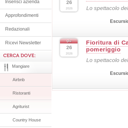
Inserisci azienda
26
Lo spettacolo dell
2026
Approfondimenti
Escursi
Redazionali
giu
Fioritura di C
Ricevi Newsletter
26
pomeriggio
2026
CERCA DOVE:
Lo spettacolo dell
Mangiare
Escursi
Airbnb
Ristoranti
Agriturist
Country House