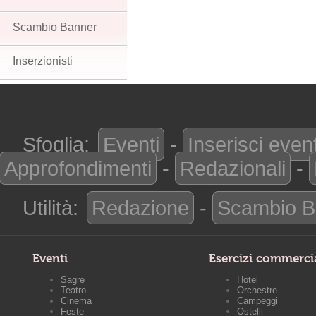
Scambio Banner
Inserzionisti
Sfoglia:
Eventi
-
Inserisci even
Approfondimenti
-
Redazionali
-
Utilità:
Redazione
-
Scambio B
Eventi
Esercizi commerci
Sagre
Hotel
Teatro
Orchestre
Cinema
Campeggi
Feste
Ostelli