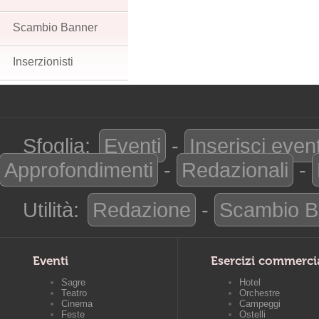
Scambio Banner
Inserzionisti
Sfoglia:
Eventi
-
Inserisci even
Approfondimenti
-
Redazionali
-
Utilità:
Redazione
-
Scambio B
Eventi
Esercizi commerci
Sagre
Hotel
Teatro
Orchestre
Cinema
Campeggi
Feste
Ostelli