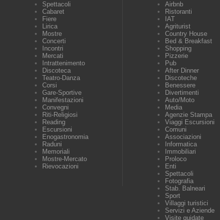
Spettacoli
Airbnb
Cabaret
Ristoranti
Fiere
IAT
Lirica
Agriturist
Mostre
Country House
Concerti
Bed & Breakfast
Incontri
Shopping
Mercati
Pizzerie
Intrattenimento
Pub
Discoteca
After Dinner
Teatro-Danza
Discoteche
Corsi
Benessere
Gare-Sportive
Divertimenti
Manifestazioni
Auto/Moto
Convegni
Media
Riti-Religiosi
Agenzie Stampa
Reading
Viaggi Escursioni
Escursioni
Comuni
Enogastronomia
Associazioni
Raduni
Informatica
Memoriali
Immobiliari
Mostre-Mercato
Proloco
Rievocazioni
Enti
Spettacoli
Fotografia
Stab. Balneari
Sport
Villaggi turistici
Servizi e Aziende
Visite guidate