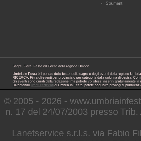
Strumenti
Sagre, Fiere, Feste ed Eventi della regione Umbria.
Umbria in Festa è il portale delle feste, delle sagre e degli eventi della regione Um
RICERCA: Filtra gli eventi per provincia o per categoria dalla colonna di destra. Con i
Gli eventi sono curati dalla redazione, ma potrete voi stessi inserirli gratuitamente i
Diventando
utenti certificati
di Umbria In Festa, potete acquisire privilegi di pubblicaz
© 2005 - 2026 - www.umbriainfes
n. 17 del 24/07/2003 presso Trib.
Lanetservice s.r.l.s. via Fabio Fi