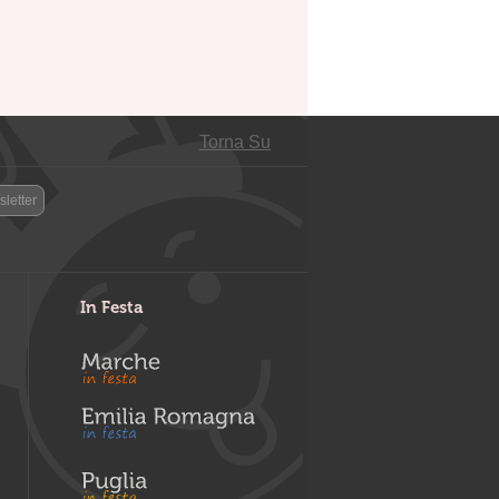
Torna Su
letter
In Festa