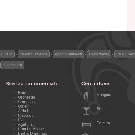
a utenti
-
Inserisci azienda
-
Approfondimenti
-
Redazionali
-
Ricevi News
-
Inserzionisti
Esercizi commerciali
Cerca dove
Hotel
Mangiare
Orchestre
Campeggi
Ostelli
Bere
Airbnb
Ristoranti
IAT
Dormire
Agriturist
Country House
Bed & Breakfast