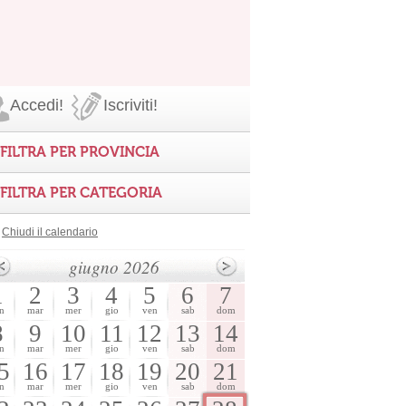
Accedi!
Iscriviti!
FILTRA PER PROVINCIA
FILTRA PER CATEGORIA
Chiudi il calendario
giugno 2026
1
2
3
4
5
6
7
n
mar
mer
gio
ven
sab
dom
8
9
10
11
12
13
14
n
mar
mer
gio
ven
sab
dom
5
16
17
18
19
20
21
n
mar
mer
gio
ven
sab
dom