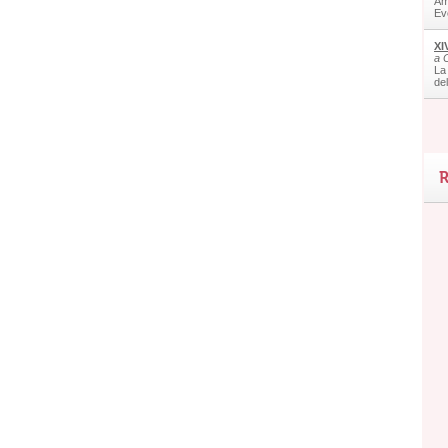
Am
Ev
XI
a 
La
de
R