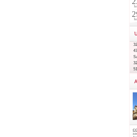
2
lu
2
lu
U
32
4
Sa
32
5
A
CO
ser