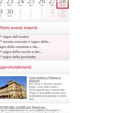
2
23
24
25
26
27
28
n
mar
mer
gio
ven
sab
dom
9
30
1
2
3
4
5
n
mar
mer
gio
ven
sab
dom
ltimi eventi inseriti
ª sagra dell'anatra
7ª mostra mercato e sagra della...
gra della canaiola e dei...
ª sagra della rucola e dei...
1ª sagra della porchetta
pprofondimenti
Cosa vedere a Foligno e
dintorni
Per cosa e' famoso questo
luogo, cosa attira tanto i...
Girovagando per il nostro bel
Paese è possibile trovare una
moltitudine di luoghi più o meno
noti...
N NOI NEL CUORE del "Borgo di...
ata di solidarietà per le cure palliative domiciliari e...