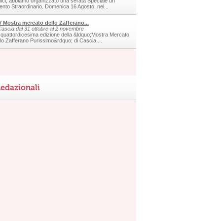
ici, abbiamo organizzato una serata Speciale un
ento Straordinario. Domenica 16 Agosto, nel...
V Mostra mercato dello Zafferano...
Cascia dal 31 ottobre al 2 novembre
 quattordicesima edizione della &ldquo;Mostra Mercato
llo Zafferano Purissimo&rdquo; di Cascia,...
edazionali