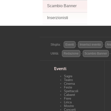
Scambio Banner
Inserzionisti
Sfoglia:
Eventi
-
Inserisci evento
-
Are
Utilità:
Redazione
-
Scambio Banner
Eventi
Sagre
Teatro
Cinema
Feste
Spettacoli
Cabaret
Fiere
Lirica
Mostre
Concerti