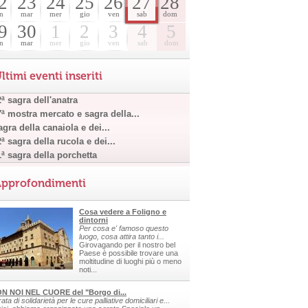
2
23
24
25
26
27
28
n
mar
mer
gio
ven
sab
dom
9
30
1
2
3
4
5
n
mar
mer
gio
ven
sab
dom
ltimi eventi inseriti
ª sagra dell'anatra
7ª mostra mercato e sagra della...
gra della canaiola e dei...
ª sagra della rucola e dei...
1ª sagra della porchetta
pprofondimenti
Cosa vedere a Foligno e
dintorni
Per cosa e' famoso questo
luogo, cosa attira tanto i...
Girovagando per il nostro bel
Paese è possibile trovare una
moltitudine di luoghi più o meno
noti...
N NOI NEL CUORE del "Borgo di...
ata di solidarietà per le cure palliative domiciliari e...