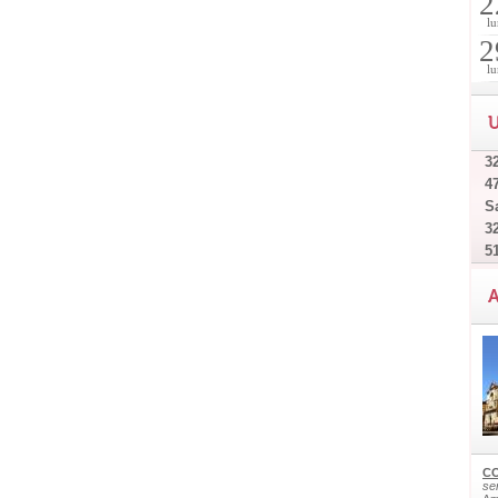
2
lu
2
lu
U
32
4
Sa
32
5
A
CO
ser