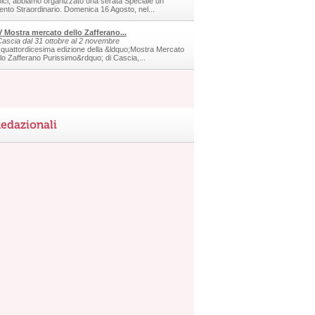
ici, abbiamo organizzato una serata Speciale un
ento Straordinario. Domenica 16 Agosto, nel...
V Mostra mercato dello Zafferano...
Cascia dal 31 ottobre al 2 novembre
 quattordicesima edizione della &ldquo;Mostra Mercato
llo Zafferano Purissimo&rdquo; di Cascia,...
edazionali