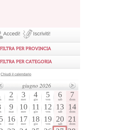
Accedi!
Iscriviti!
FILTRA PER PROVINCIA
FILTRA PER CATEGORIA
Chiudi il calendario
giugno 2026
1
2
3
4
5
6
7
n
mar
mer
gio
ven
sab
dom
8
9
10
11
12
13
14
n
mar
mer
gio
ven
sab
dom
5
16
17
18
19
20
21
n
mar
mer
gio
ven
sab
dom