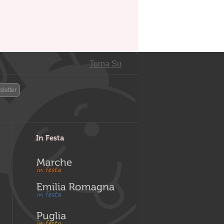
Torna Su
letter
In Festa