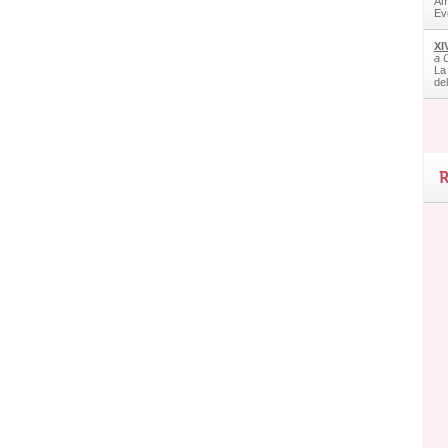
Am
Ev
XI
a 
La
de
R