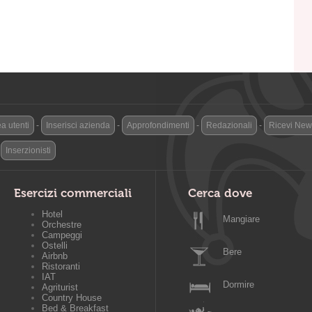
a utenti
-
Inserisci azienda
-
Approfondimenti
-
Redazionali
-
Ricevi News
-
Inserzionisti
Esercizi commerciali
Cerca dove
Hotel
Mangiare
Orchestre
Campeggi
Ostelli
Bere
Airbnb
Ristoranti
IAT
Dormire
Agriturist
Country House
Bed & Breakfast