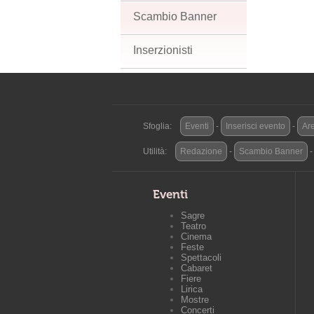
Scambio Banner
Inserzionisti
Sfoglia:
Eventi
-
Inserisci evento
-
Are
Utilità:
Redazione
-
Scambio Banner
Eventi
Sagre
Teatro
Cinema
Feste
Spettacoli
Cabaret
Fiere
Lirica
Mostre
Concerti