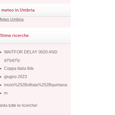
l meteo in Umbria
ltime ricerche
WAITFOR DELAY 0020 AND
qYiyqYiy
Coppa Italia fids
giugno 2023
inizio%252Bsfilata%252Bquintana
m
rda tutte le ricerche!