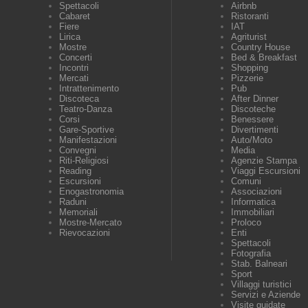
Spettacoli
Airbnb
Cabaret
Ristoranti
Fiere
IAT
Lirica
Agriturist
Mostre
Country House
Concerti
Bed & Breakfast
Incontri
Shopping
Mercati
Pizzerie
Intrattenimento
Pub
Discoteca
After Dinner
Teatro-Danza
Discoteche
Corsi
Benessere
Gare-Sportive
Divertimenti
Manifestazioni
Auto/Moto
Convegni
Media
Riti-Religiosi
Agenzie Stampa
Reading
Viaggi Escursioni
Escursioni
Comuni
Enogastronomia
Associazioni
Raduni
Informatica
Memoriali
Immobiliari
Mostre-Mercato
Proloco
Rievocazioni
Enti
Spettacoli
Fotografia
Stab. Balneari
Sport
Villaggi turistici
Servizi e Aziende
Visite guidate