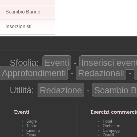
Scambio Banner
Inserzionisti
Sfoglia:
Eventi
-
Inserisci even
Approfondimenti
-
Redazionali
-
Utilità:
Redazione
-
Scambio B
Eventi
Esercizi commerci
Sagre
Hotel
Teatro
Orchestre
Cinema
Campeggi
Feste
Ostelli