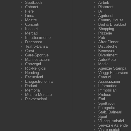
Spettacoli
Airbnb
Cabaret
Ristoranti
Fiere
IAT
Lirica
Agriturist
Mostre
Country House
Concerti
Bed & Breakfast
Incontri
Shopping
Mercati
Pizzerie
Intrattenimento
Pub
Discoteca
After Dinner
Teatro-Danza
Discoteche
Corsi
Benessere
Gare-Sportive
Divertimenti
Manifestazioni
Auto/Moto
Convegni
Media
Riti-Religiosi
Agenzie Stampa
Reading
Viaggi Escursioni
Escursioni
Comuni
Enogastronomia
Associazioni
Raduni
Informatica
Memoriali
Immobiliari
Mostre-Mercato
Proloco
Rievocazioni
Enti
Spettacoli
Fotografia
Stab. Balneari
Sport
Villaggi turistici
Servizi e Aziende
Visite guidate