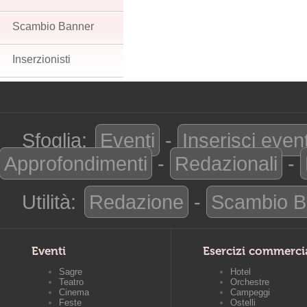
Scambio Banner
Inserzionisti
Sfoglia:
Eventi
-
Inserisci even
Approfondimenti
-
Redazionali
-
Utilità:
Redazione
-
Scambio B
Eventi
Esercizi commerci
Sagre
Hotel
Teatro
Orchestre
Cinema
Campeggi
Feste
Ostelli