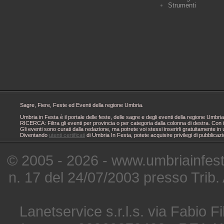
Strumenti
Sagre, Fiere, Feste ed Eventi della regione Umbria.
Umbria in Festa è il portale delle feste, delle sagre e degli eventi della regione Um
RICERCA: Filtra gli eventi per provincia o per categoria dalla colonna di destra. Con i
Gli eventi sono curati dalla redazione, ma potrete voi stessi inserirli gratuitamente i
Diventando
utenti certificati
di Umbria In Festa, potete acquisire privilegi di pubblicaz
© 2005 - 2026 - www.umbriainfes
n. 17 del 24/07/2003 presso Trib.
Lanetservice s.r.l.s. via Fabio Fi