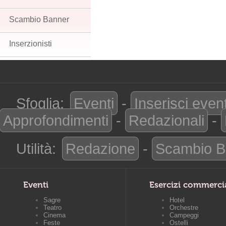
Scambio Banner
Inserzionisti
Sfoglia:
Eventi
-
Inserisci even
Approfondimenti
-
Redazionali
-
Utilità:
Redazione
-
Scambio B
Eventi
Esercizi commerci
Sagre
Hotel
Teatro
Orchestre
Cinema
Campeggi
Feste
Ostelli