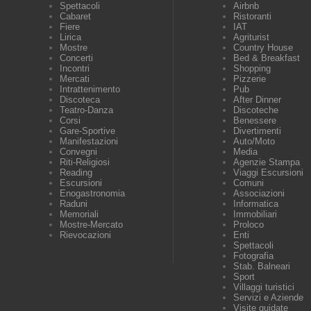
Spettacoli
Airbnb
Cabaret
Ristoranti
Fiere
IAT
Lirica
Agriturist
Mostre
Country House
Concerti
Bed & Breakfast
Incontri
Shopping
Mercati
Pizzerie
Intrattenimento
Pub
Discoteca
After Dinner
Teatro-Danza
Discoteche
Corsi
Benessere
Gare-Sportive
Divertimenti
Manifestazioni
Auto/Moto
Convegni
Media
Riti-Religiosi
Agenzie Stampa
Reading
Viaggi Escursioni
Escursioni
Comuni
Enogastronomia
Associazioni
Raduni
Informatica
Memoriali
Immobiliari
Mostre-Mercato
Proloco
Rievocazioni
Enti
Spettacoli
Fotografia
Stab. Balneari
Sport
Villaggi turistici
Servizi e Aziende
Visite guidate