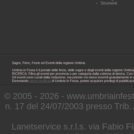
Strumenti
Sagre, Fiere, Feste ed Eventi della regione Umbria.
Umbria in Festa è il portale delle feste, delle sagre e degli eventi della regione Um
RICERCA: Filtra gli eventi per provincia o per categoria dalla colonna di destra. Con i
Gli eventi sono curati dalla redazione, ma potrete voi stessi inserirli gratuitamente i
Diventando
utenti certificati
di Umbria In Festa, potete acquisire privilegi di pubblicaz
© 2005 - 2026 - www.umbriainfes
n. 17 del 24/07/2003 presso Trib.
Lanetservice s.r.l.s. via Fabio Fi