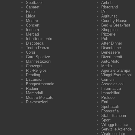
Spettacoli
Airbnb
Cabaret
Ristoranti
Fiere
IAT
Lirica
Agriturist
Mostre
Country House
Concerti
Bed & Breakfast
Incontri
Shopping
Mercati
Pizzerie
Intrattenimento
Pub
Discoteca
After Dinner
Teatro-Danza
Discoteche
Corsi
Benessere
Gare-Sportive
Divertimenti
Manifestazioni
Auto/Moto
Convegni
Media
Riti-Religiosi
Agenzie Stampa
Reading
Viaggi Escursioni
Escursioni
Comuni
Enogastronomia
Associazioni
Raduni
Informatica
Memoriali
Immobiliari
Mostre-Mercato
Proloco
Rievocazioni
Enti
Spettacoli
Fotografia
Stab. Balneari
Sport
Villaggi turistici
Servizi e Aziende
Visite guidate