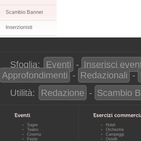
Scambio Banner
Inserzionisti
Sfoglia:
Eventi
-
Inserisci even
Approfondimenti
-
Redazionali
-
Utilità:
Redazione
-
Scambio B
Eventi
Esercizi commerci
Sagre
Hotel
Teatro
Orchestre
Cinema
Campeggi
Feste
Ostelli