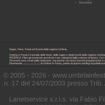
Strumenti
Sagre, Fiere, Feste ed Eventi della regione Umbria.
Umbria in Festa è il portale delle feste, delle sagre e degli eventi della regione Um
RICERCA: Filtra gli eventi per provincia o per categoria dalla colonna di destra. Con i
Gli eventi sono curati dalla redazione, ma potrete voi stessi inserirli gratuitamente i
Diventando
utenti certificati
di Umbria In Festa, potete acquisire privilegi di pubblicaz
© 2005 - 2026 - www.umbriainfes
n. 17 del 24/07/2003 presso Trib.
Lanetservice s.r.l.s. via Fabio Fi