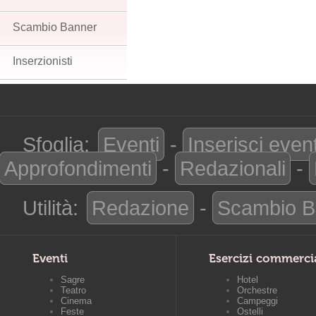
Scambio Banner
Inserzionisti
Sfoglia:
Eventi
-
Inserisci even
Approfondimenti
-
Redazionali
-
Utilità:
Redazione
-
Scambio B
Eventi
Esercizi commerci
Sagre
Hotel
Teatro
Orchestre
Cinema
Campeggi
Feste
Ostelli