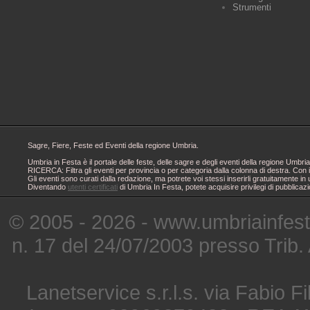
Strumenti
Sagre, Fiere, Feste ed Eventi della regione Umbria.
Umbria in Festa è il portale delle feste, delle sagre e degli eventi della regione Um
RICERCA: Filtra gli eventi per provincia o per categoria dalla colonna di destra. Con i
Gli eventi sono curati dalla redazione, ma potrete voi stessi inserirli gratuitamente i
Diventando
utenti certificati
di Umbria In Festa, potete acquisire privilegi di pubblicaz
© 2005 - 2026 - www.umbriainfes
n. 17 del 24/07/2003 presso Trib.
Lanetservice s.r.l.s. via Fabio Fi