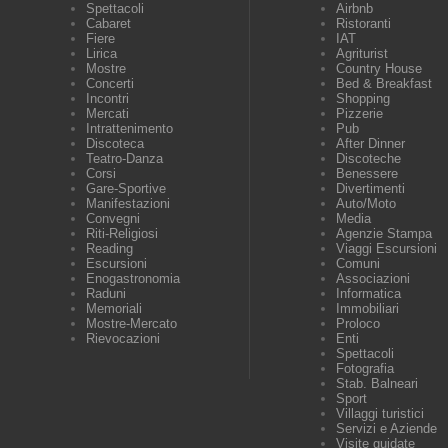
Spettacoli
Airbnb
Cabaret
Ristoranti
Fiere
IAT
Lirica
Agriturist
Mostre
Country House
Concerti
Bed & Breakfast
Incontri
Shopping
Mercati
Pizzerie
Intrattenimento
Pub
Discoteca
After Dinner
Teatro-Danza
Discoteche
Corsi
Benessere
Gare-Sportive
Divertimenti
Manifestazioni
Auto/Moto
Convegni
Media
Riti-Religiosi
Agenzie Stampa
Reading
Viaggi Escursioni
Escursioni
Comuni
Enogastronomia
Associazioni
Raduni
Informatica
Memoriali
Immobiliari
Mostre-Mercato
Proloco
Rievocazioni
Enti
Spettacoli
Fotografia
Stab. Balneari
Sport
Villaggi turistici
Servizi e Aziende
Visite guidate