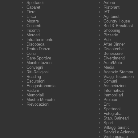
Spettacoli
Airbnb
Cabaret
Ristoranti
Fiere
IAT
Lirica
Agriturist
Mostre
Country House
Concerti
Bed & Breakfast
Incontri
Shopping
Mercati
Pizzerie
Intrattenimento
Pub
Discoteca
After Dinner
Teatro-Danza
Discoteche
Corsi
Benessere
Gare-Sportive
Divertimenti
Manifestazioni
Auto/Moto
Convegni
Media
Riti-Religiosi
Agenzie Stampa
Reading
Viaggi Escursioni
Escursioni
Comuni
Enogastronomia
Associazioni
Raduni
Informatica
Memoriali
Immobiliari
Mostre-Mercato
Proloco
Rievocazioni
Enti
Spettacoli
Fotografia
Stab. Balneari
Sport
Villaggi turistici
Servizi e Aziende
Visite guidate