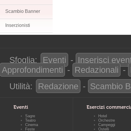
Scambio Banner
Inserzionisti
Sfoglia:
Eventi
-
Inserisci even
Approfondimenti
-
Redazionali
-
Utilità:
Redazione
-
Scambio B
Eventi
Esercizi commerci
Sagre
Hotel
Teatro
Orchestre
Cinema
Campeggi
Feste
Ostelli