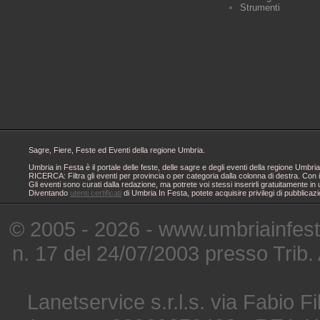
Strumenti
Sagre, Fiere, Feste ed Eventi della regione Umbria.
Umbria in Festa è il portale delle feste, delle sagre e degli eventi della regione Um
RICERCA: Filtra gli eventi per provincia o per categoria dalla colonna di destra. Con i
Gli eventi sono curati dalla redazione, ma potrete voi stessi inserirli gratuitamente i
Diventando
utenti certificati
di Umbria In Festa, potete acquisire privilegi di pubblicaz
© 2005 - 2026 - www.umbriainfes
n. 17 del 24/07/2003 presso Trib.
Lanetservice s.r.l.s. via Fabio Fi