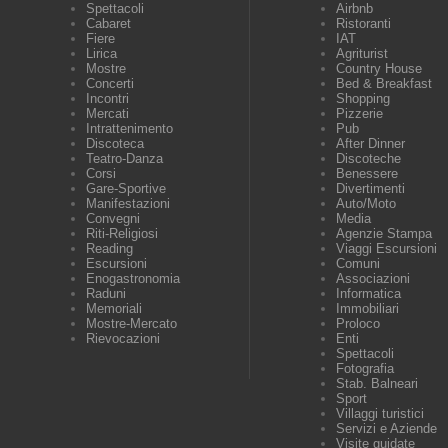
Spettacoli
Airbnb
Cabaret
Ristoranti
Fiere
IAT
Lirica
Agriturist
Mostre
Country House
Concerti
Bed & Breakfast
Incontri
Shopping
Mercati
Pizzerie
Intrattenimento
Pub
Discoteca
After Dinner
Teatro-Danza
Discoteche
Corsi
Benessere
Gare-Sportive
Divertimenti
Manifestazioni
Auto/Moto
Convegni
Media
Riti-Religiosi
Agenzie Stampa
Reading
Viaggi Escursioni
Escursioni
Comuni
Enogastronomia
Associazioni
Raduni
Informatica
Memoriali
Immobiliari
Mostre-Mercato
Proloco
Rievocazioni
Enti
Spettacoli
Fotografia
Stab. Balneari
Sport
Villaggi turistici
Servizi e Aziende
Visite guidate