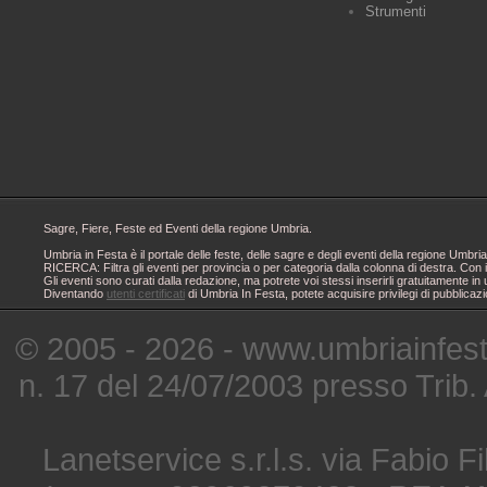
Strumenti
Sagre, Fiere, Feste ed Eventi della regione Umbria.
Umbria in Festa è il portale delle feste, delle sagre e degli eventi della regione Um
RICERCA: Filtra gli eventi per provincia o per categoria dalla colonna di destra. Con i
Gli eventi sono curati dalla redazione, ma potrete voi stessi inserirli gratuitamente i
Diventando
utenti certificati
di Umbria In Festa, potete acquisire privilegi di pubblicaz
© 2005 - 2026 - www.umbriainfes
n. 17 del 24/07/2003 presso Trib.
Lanetservice s.r.l.s. via Fabio Fi