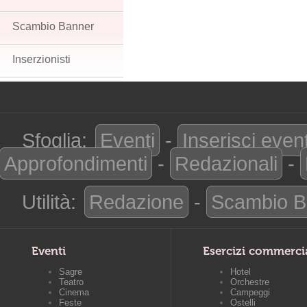
Scambio Banner
Inserzionisti
Sfoglia:
Eventi
-
Inserisci even
Approfondimenti
-
Redazionali
-
Utilità:
Redazione
-
Scambio B
Eventi
Esercizi commerci
Sagre
Hotel
Teatro
Orchestre
Cinema
Campeggi
Feste
Ostelli