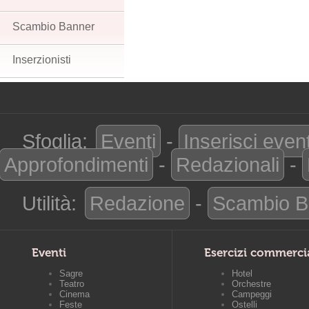
Scambio Banner
Inserzionisti
Sfoglia:
Eventi
-
Inserisci even
Approfondimenti
-
Redazionali
-
Utilità:
Redazione
-
Scambio B
Eventi
Esercizi commerci
Sagre
Hotel
Teatro
Orchestre
Cinema
Campeggi
Feste
Ostelli