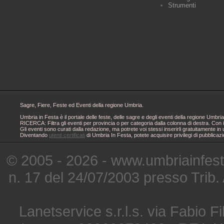
Strumenti
Sagre, Fiere, Feste ed Eventi della regione Umbria.
Umbria in Festa è il portale delle feste, delle sagre e degli eventi della regione Um
RICERCA: Filtra gli eventi per provincia o per categoria dalla colonna di destra. Con i
Gli eventi sono curati dalla redazione, ma potrete voi stessi inserirli gratuitamente i
Diventando
utenti certificati
di Umbria In Festa, potete acquisire privilegi di pubblicaz
© 2005 - 2026 - www.umbriainfes
n. 17 del 24/07/2003 presso Trib.
Lanetservice s.r.l.s. via Fabio Fi