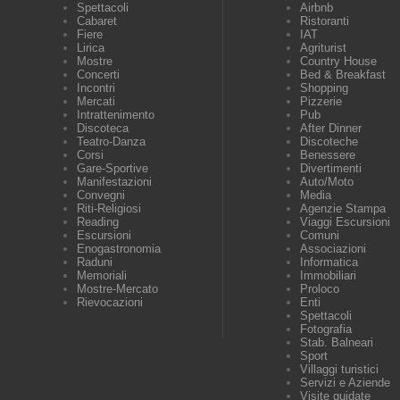
Spettacoli
Airbnb
Cabaret
Ristoranti
Fiere
IAT
Lirica
Agriturist
Mostre
Country House
Concerti
Bed & Breakfast
Incontri
Shopping
Mercati
Pizzerie
Intrattenimento
Pub
Discoteca
After Dinner
Teatro-Danza
Discoteche
Corsi
Benessere
Gare-Sportive
Divertimenti
Manifestazioni
Auto/Moto
Convegni
Media
Riti-Religiosi
Agenzie Stampa
Reading
Viaggi Escursioni
Escursioni
Comuni
Enogastronomia
Associazioni
Raduni
Informatica
Memoriali
Immobiliari
Mostre-Mercato
Proloco
Rievocazioni
Enti
Spettacoli
Fotografia
Stab. Balneari
Sport
Villaggi turistici
Servizi e Aziende
Visite guidate