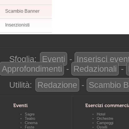
Scambio Banner
Inserzionisti
Sfoglia:
Eventi
-
Inserisci even
Approfondimenti
-
Redazionali
-
Utilità:
Redazione
-
Scambio B
Eventi
Esercizi commerci
Sagre
Hotel
Teatro
Orchestre
Cinema
Campeggi
Feste
Ostelli