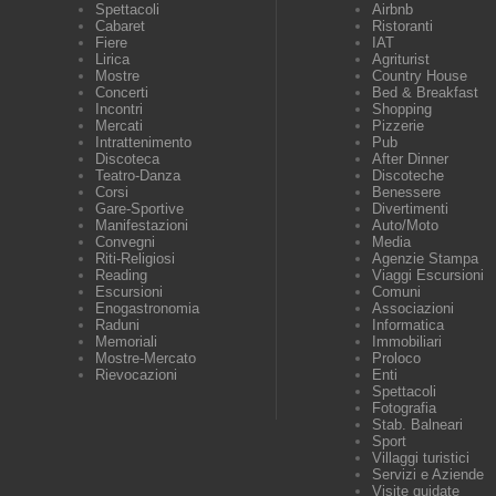
Spettacoli
Airbnb
Cabaret
Ristoranti
Fiere
IAT
Lirica
Agriturist
Mostre
Country House
Concerti
Bed & Breakfast
Incontri
Shopping
Mercati
Pizzerie
Intrattenimento
Pub
Discoteca
After Dinner
Teatro-Danza
Discoteche
Corsi
Benessere
Gare-Sportive
Divertimenti
Manifestazioni
Auto/Moto
Convegni
Media
Riti-Religiosi
Agenzie Stampa
Reading
Viaggi Escursioni
Escursioni
Comuni
Enogastronomia
Associazioni
Raduni
Informatica
Memoriali
Immobiliari
Mostre-Mercato
Proloco
Rievocazioni
Enti
Spettacoli
Fotografia
Stab. Balneari
Sport
Villaggi turistici
Servizi e Aziende
Visite guidate