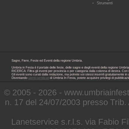
Strumenti
Sagre, Fiere, Feste ed Eventi della regione Umbria.
Umbria in Festa è il portale delle feste, delle sagre e degli eventi della regione Um
RICERCA: Filtra gli eventi per provincia o per categoria dalla colonna di destra. Con i
Gli eventi sono curati dalla redazione, ma potrete voi stessi inserirli gratuitamente i
Diventando
utenti certificati
di Umbria In Festa, potete acquisire privilegi di pubblicaz
© 2005 - 2026 - www.umbriainfes
n. 17 del 24/07/2003 presso Trib.
Lanetservice s.r.l.s. via Fabio Fi