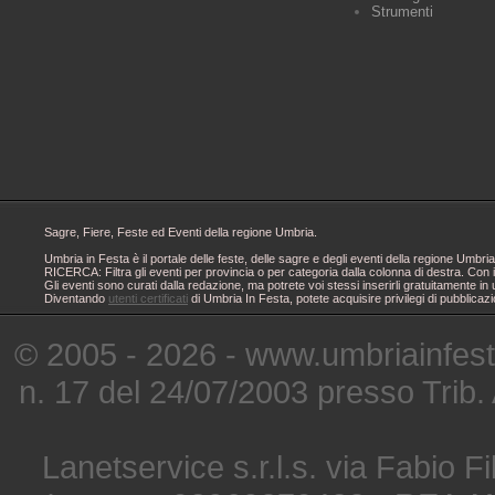
Strumenti
Sagre, Fiere, Feste ed Eventi della regione Umbria.
Umbria in Festa è il portale delle feste, delle sagre e degli eventi della regione Um
RICERCA: Filtra gli eventi per provincia o per categoria dalla colonna di destra. Con i
Gli eventi sono curati dalla redazione, ma potrete voi stessi inserirli gratuitamente i
Diventando
utenti certificati
di Umbria In Festa, potete acquisire privilegi di pubblicaz
© 2005 - 2026 - www.umbriainfes
n. 17 del 24/07/2003 presso Trib.
Lanetservice s.r.l.s. via Fabio Fi