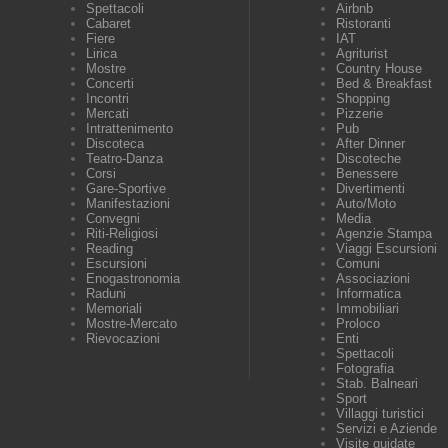
Spettacoli
Airbnb
Cabaret
Ristoranti
Fiere
IAT
Lirica
Agriturist
Mostre
Country House
Concerti
Bed & Breakfast
Incontri
Shopping
Mercati
Pizzerie
Intrattenimento
Pub
Discoteca
After Dinner
Teatro-Danza
Discoteche
Corsi
Benessere
Gare-Sportive
Divertimenti
Manifestazioni
Auto/Moto
Convegni
Media
Riti-Religiosi
Agenzie Stampa
Reading
Viaggi Escursioni
Escursioni
Comuni
Enogastronomia
Associazioni
Raduni
Informatica
Memoriali
Immobiliari
Mostre-Mercato
Proloco
Rievocazioni
Enti
Spettacoli
Fotografia
Stab. Balneari
Sport
Villaggi turistici
Servizi e Aziende
Visite guidate