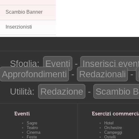
Scambio Banner
Inserzionisti
Sfoglia:
Eventi
-
Inserisci even
Approfondimenti
-
Redazionali
-
Utilità:
Redazione
-
Scambio B
Eventi
Esercizi commerci
Sagre
Hotel
Teatro
Orchestre
Cinema
Campeggi
Feste
Ostelli