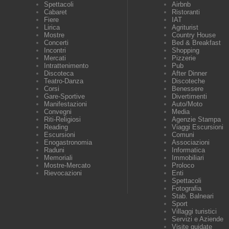
Spettacoli
Airbnb
Cabaret
Ristoranti
Fiere
IAT
Lirica
Agriturist
Mostre
Country House
Concerti
Bed & Breakfast
Incontri
Shopping
Mercati
Pizzerie
Intrattenimento
Pub
Discoteca
After Dinner
Teatro-Danza
Discoteche
Corsi
Benessere
Gare-Sportive
Divertimenti
Manifestazioni
Auto/Moto
Convegni
Media
Riti-Religiosi
Agenzie Stampa
Reading
Viaggi Escursioni
Escursioni
Comuni
Enogastronomia
Associazioni
Raduni
Informatica
Memoriali
Immobiliari
Mostre-Mercato
Proloco
Rievocazioni
Enti
Spettacoli
Fotografia
Stab. Balneari
Sport
Villaggi turistici
Servizi e Aziende
Visite guidate