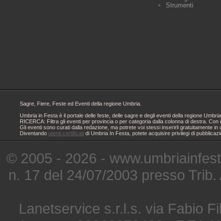
Strumenti
Sagre, Fiere, Feste ed Eventi della regione Umbria.
Umbria in Festa è il portale delle feste, delle sagre e degli eventi della regione Um
RICERCA: Filtra gli eventi per provincia o per categoria dalla colonna di destra. Con i
Gli eventi sono curati dalla redazione, ma potrete voi stessi inserirli gratuitamente i
Diventando
utenti certificati
di Umbria In Festa, potete acquisire privilegi di pubblicaz
© 2005 - 2026 - www.umbriainfes
n. 17 del 24/07/2003 presso Trib.
Lanetservice s.r.l.s. via Fabio Fi