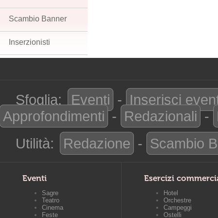
Scambio Banner
Inserzionisti
Sfoglia:
Eventi
-
Inserisci even
Approfondimenti
-
Redazionali
-
Utilità:
Redazione
-
Scambio B
Eventi
Esercizi commerci
Sagre
Hotel
Teatro
Orchestre
Cinema
Campeggi
Feste
Ostelli