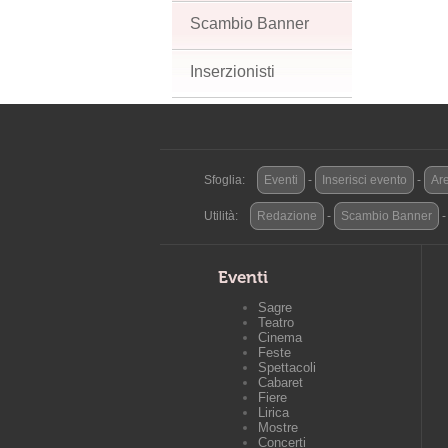
Scambio Banner
Inserzionisti
Sfoglia:
Eventi
-
Inserisci evento
-
Are
Utilità:
Redazione
-
Scambio Banner
Eventi
Sagre
Teatro
Cinema
Feste
Spettacoli
Cabaret
Fiere
Lirica
Mostre
Concerti