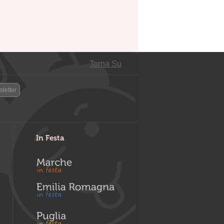
Torna Su
letter
In Festa