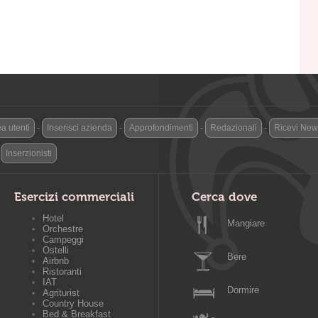
a utenti
-
Inserisci azienda
-
Approfondimenti
-
Redazionali
-
Ricevi News
-
Inserzionisti
Esercizi commerciali
Cerca dove
Hotel
Mangiare
Orchestre
Campeggi
Ostelli
Bere
Airbnb
Ristoranti
IAT
Dormire
Agriturist
Country House
Bed & Breakfast