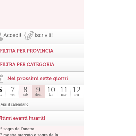
Accedi!
Iscriviti!
FILTRA PER PROVINCIA
FILTRA PER CATEGORIA
Nei prossimi sette giorni
6
7
8
9
10
11
12
io
ven
sab
dom
lun
mar
mer
Apri il calendario
ltimi eventi inseriti
ª sagra dell'anatra
7ª mostra mercato e sagra della...