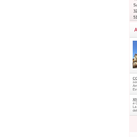
Sa
32
5
A
CO
ser
Am
Ev
XI
a 
La
de