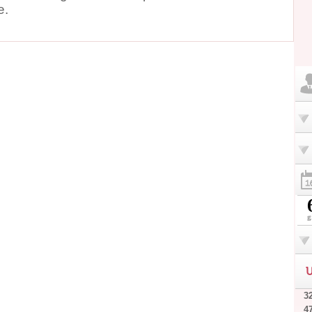
e.
g
U
32
4