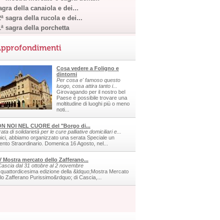
gra della canaiola e dei...
ª sagra della rucola e dei...
1ª sagra della porchetta
pprofondimenti
Cosa vedere a Foligno e
dintorni
Per cosa e' famoso questo
luogo, cosa attira tanto i...
Girovagando per il nostro bel
Paese è possibile trovare una
moltitudine di luoghi più o meno
noti...
N NOI NEL CUORE del "Borgo di...
ata di solidarietà per le cure palliative domiciliari e...
ici, abbiamo organizzato una serata Speciale un
ento Straordinario. Domenica 16 Agosto, nel...
V Mostra mercato dello Zafferano...
Cascia dal 31 ottobre al 2 novembre
 quattordicesima edizione della &ldquo;Mostra Mercato
llo Zafferano Purissimo&rdquo; di Cascia,...