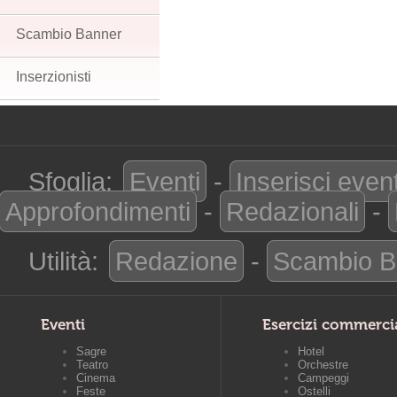
Scambio Banner
Inserzionisti
Sfoglia:
Eventi
-
Inserisci even
Approfondimenti
-
Redazionali
-
Utilità:
Redazione
-
Scambio B
Eventi
Esercizi commerci
Sagre
Hotel
Teatro
Orchestre
Cinema
Campeggi
Feste
Ostelli