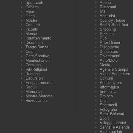
Spettacoli
Airbnb
Cabaret
Ristoranti
Fiere
IAT
Lirica
Agriturist
Mostre
Country House
Concerti
Bed & Breakfast
Incontri
Shopping
Mercati
Pizzerie
Intrattenimento
Pub
Discoteca
After Dinner
Teatro-Danza
Discoteche
Corsi
Benessere
Gare-Sportive
Divertimenti
Manifestazioni
Auto/Moto
Convegni
Media
Riti-Religiosi
Agenzie Stampa
Reading
Viaggi Escursioni
Escursioni
Comuni
Enogastronomia
Associazioni
Raduni
Informatica
Memoriali
Immobiliari
Mostre-Mercato
Proloco
Rievocazioni
Enti
Spettacoli
Fotografia
Stab. Balneari
Sport
Villaggi turistici
Servizi e Aziende
Visite guidate