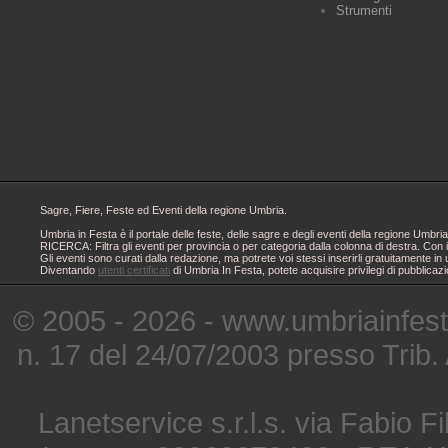
Strumenti
Sagre, Fiere, Feste ed Eventi della regione Umbria.
Umbria in Festa è il portale delle feste, delle sagre e degli eventi della regione Um
RICERCA: Filtra gli eventi per provincia o per categoria dalla colonna di destra. Con i
Gli eventi sono curati dalla redazione, ma potrete voi stessi inserirli gratuitamente i
Diventando
utenti certificati
di Umbria In Festa, potete acquisire privilegi di pubblicaz
© 2005 - 2026 - www.umbriainfes
n. 17 del 24/07/2003 presso Trib.
Lanetservice s.r.l.s. via Fabio Fi