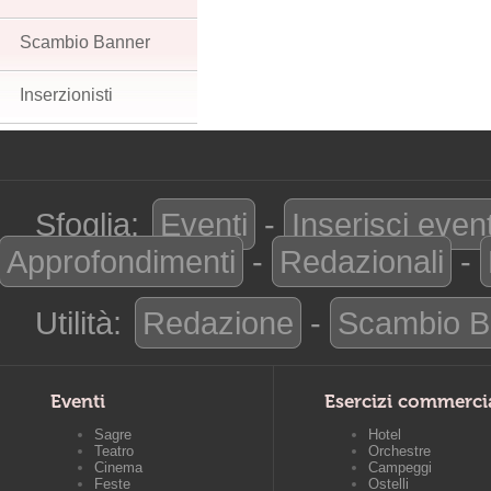
Scambio Banner
Inserzionisti
Sfoglia:
Eventi
-
Inserisci even
Approfondimenti
-
Redazionali
-
Utilità:
Redazione
-
Scambio B
Eventi
Esercizi commerci
Sagre
Hotel
Teatro
Orchestre
Cinema
Campeggi
Feste
Ostelli