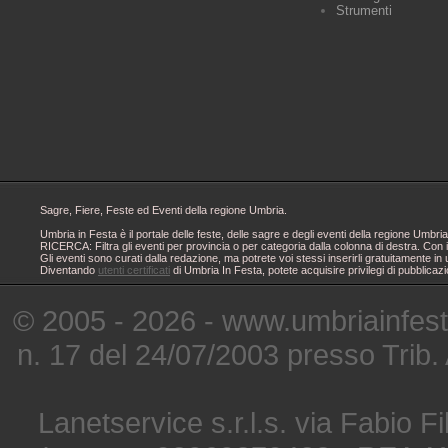
Strumenti
Sagre, Fiere, Feste ed Eventi della regione Umbria.
Umbria in Festa è il portale delle feste, delle sagre e degli eventi della regione Um
RICERCA: Filtra gli eventi per provincia o per categoria dalla colonna di destra. Con i
Gli eventi sono curati dalla redazione, ma potrete voi stessi inserirli gratuitamente i
Diventando
utenti certificati
di Umbria In Festa, potete acquisire privilegi di pubblicaz
© 2005 - 2026 - www.umbriainfes
n. 17 del 24/07/2003 presso Trib.
Lanetservice s.r.l.s. via Fabio Fi