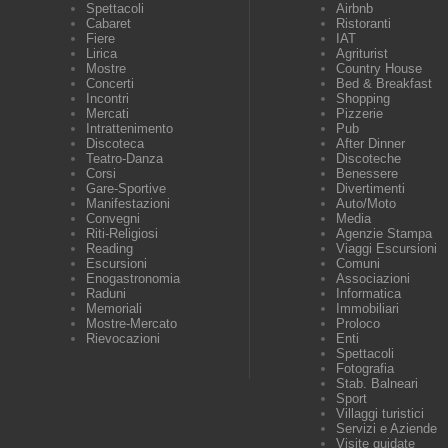
Spettacoli
Airbnb
Cabaret
Ristoranti
Fiere
IAT
Lirica
Agriturist
Mostre
Country House
Concerti
Bed & Breakfast
Incontri
Shopping
Mercati
Pizzerie
Intrattenimento
Pub
Discoteca
After Dinner
Teatro-Danza
Discoteche
Corsi
Benessere
Gare-Sportive
Divertimenti
Manifestazioni
Auto/Moto
Convegni
Media
Riti-Religiosi
Agenzie Stampa
Reading
Viaggi Escursioni
Escursioni
Comuni
Enogastronomia
Associazioni
Raduni
Informatica
Memoriali
Immobiliari
Mostre-Mercato
Proloco
Rievocazioni
Enti
Spettacoli
Fotografia
Stab. Balneari
Sport
Villaggi turistici
Servizi e Aziende
Visite guidate