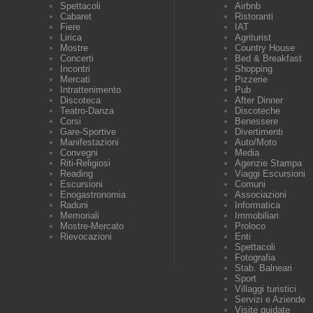
Spettacoli
Airbnb
Cabaret
Ristoranti
Fiere
IAT
Lirica
Agriturist
Mostre
Country House
Concerti
Bed & Breakfast
Incontri
Shopping
Mercati
Pizzerie
Intrattenimento
Pub
Discoteca
After Dinner
Teatro-Danza
Discoteche
Corsi
Benessere
Gare-Sportive
Divertimenti
Manifestazioni
Auto/Moto
Convegni
Media
Riti-Religiosi
Agenzie Stampa
Reading
Viaggi Escursioni
Escursioni
Comuni
Enogastronomia
Associazioni
Raduni
Informatica
Memoriali
Immobiliari
Mostre-Mercato
Proloco
Rievocazioni
Enti
Spettacoli
Fotografia
Stab. Balneari
Sport
Villaggi turistici
Servizi e Aziende
Visite guidate