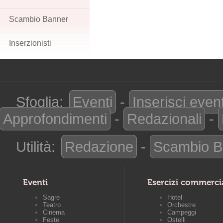
Scambio Banner
Inserzionisti
Sfoglia:
Eventi
-
Inserisci even
Approfondimenti
-
Redazionali
-
Utilità:
Redazione
-
Scambio B
Eventi
Esercizi commerci
Sagre
Hotel
Teatro
Orchestre
Cinema
Campeggi
Feste
Ostelli