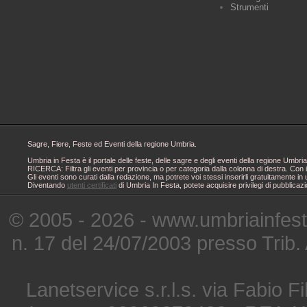
Strumenti
Sagre, Fiere, Feste ed Eventi della regione Umbria.
Umbria in Festa è il portale delle feste, delle sagre e degli eventi della regione Um
RICERCA: Filtra gli eventi per provincia o per categoria dalla colonna di destra. Con i
Gli eventi sono curati dalla redazione, ma potrete voi stessi inserirli gratuitamente i
Diventando
utenti certificati
di Umbria In Festa, potete acquisire privilegi di pubblicaz
© 2005 - 2026 - www.umbriainfes
n. 17 del 24/07/2003 presso Trib.
Lanetservice s.r.l.s. via Fabio Fi