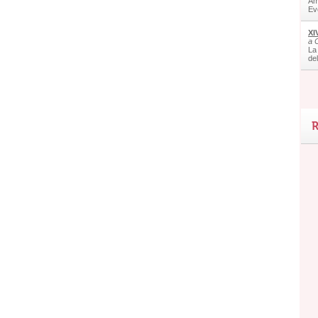
Am
Ev
XI
a 
La
de
R