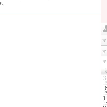
e.
3
lu
lu
1
lu