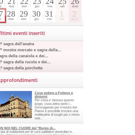
0
21
22
23
24
25
26
n
mar
mer
gio
ven
sab
dom
7
28
29
30
31
1
2
n
mar
mer
gio
ven
sab
dom
ltimi eventi inseriti
ª sagra dell'anatra
7ª mostra mercato e sagra della...
gra della canaiola e dei...
ª sagra della rucola e dei...
1ª sagra della porchetta
pprofondimenti
Cosa vedere a Foligno e
dintorni
Per cosa e' famoso questo
luogo, cosa attira tanto i...
Girovagando per il nostro bel
Paese è possibile trovare una
moltitudine di luoghi più o meno
noti...
N NOI NEL CUORE del "Borgo di...
ata di solidarietà per le cure palliative domiciliari e...