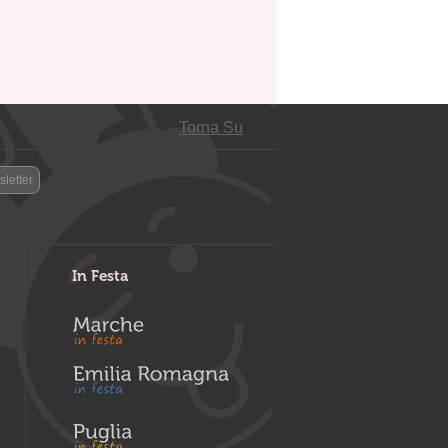
Torna Su
letter
In Festa