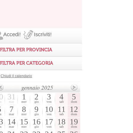
Accedi!
Iscriviti!
FILTRA PER PROVINCIA
FILTRA PER CATEGORIA
Chiudi il calendario
gennaio 2025
0
31
1
2
3
4
5
n
mar
mer
gio
ven
sab
dom
6
7
8
9
10
11
12
n
mar
mer
gio
ven
sab
dom
3
14
15
16
17
18
19
n
mar
mer
gio
ven
sab
dom