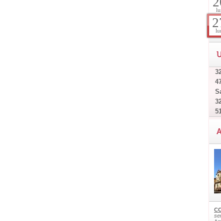
2
lu
2
lu
U
32
4
Sa
32
5
A
CO
ser