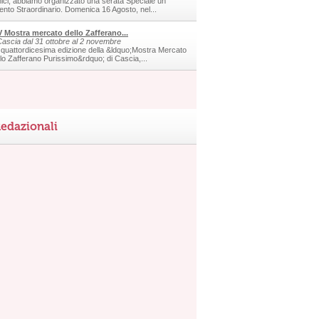
ici, abbiamo organizzato una serata Speciale un
ento Straordinario. Domenica 16 Agosto, nel...
V Mostra mercato dello Zafferano...
Cascia dal 31 ottobre al 2 novembre
 quattordicesima edizione della &ldquo;Mostra Mercato
llo Zafferano Purissimo&rdquo; di Cascia,...
edazionali