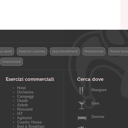
a utenti
-
Inserisci azienda
-
Approfondimenti
-
Redazionali
-
Ricevi News
-
Inserzionisti
Esercizi commerciali
Cerca dove
Hotel
Mangiare
Orchestre
Campeggi
Ostelli
Bere
Airbnb
Ristoranti
IAT
Dormire
Agriturist
Country House
Bed & Breakfast