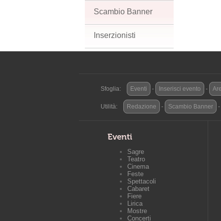
Scambio Banner
Inserzionisti
Sfoglia:
Eventi
-
Inserisci evento
-
Are
Utilità:
Redazione
-
Scambio Banner
Eventi
Sagre
Teatro
Cinema
Feste
Spettacoli
Cabaret
Fiere
Lirica
Mostre
Concerti