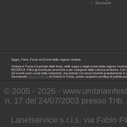
Strumenti
Sagre, Fiere, Feste ed Eventi della regione Umbria.
Umbria in Festa è il portale delle feste, delle sagre e degli eventi della regione Um
RICERCA: Filtra gli eventi per provincia o per categoria dalla colonna di destra. Con i
Gli eventi sono curati dalla redazione, ma potrete voi stessi inserirli gratuitamente i
Diventando
utenti certificati
di Umbria In Festa, potete acquisire privilegi di pubblicaz
© 2005 - 2026 - www.umbriainfes
n. 17 del 24/07/2003 presso Trib.
Lanetservice s.r.l.s. via Fabio Fi