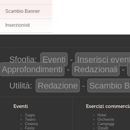
Scambio Banner
Inserzionisti
Sfoglia:
Eventi
-
Inserisci even
Approfondimenti
-
Redazionali
-
Utilità:
Redazione
-
Scambio B
Eventi
Esercizi commerci
Sagre
Hotel
Teatro
Orchestre
Cinema
Campeggi
Feste
Ostelli