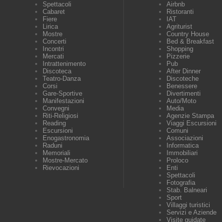
Spettacoli
Airbnb
Cabaret
Ristoranti
Fiere
IAT
Lirica
Agriturist
Mostre
Country House
Concerti
Bed & Breakfast
Incontri
Shopping
Mercati
Pizzerie
Intrattenimento
Pub
Discoteca
After Dinner
Teatro-Danza
Discoteche
Corsi
Benessere
Gare-Sportive
Divertimenti
Manifestazioni
Auto/Moto
Convegni
Media
Riti-Religiosi
Agenzie Stampa
Reading
Viaggi Escursioni
Escursioni
Comuni
Enogastronomia
Associazioni
Raduni
Informatica
Memoriali
Immobiliari
Mostre-Mercato
Proloco
Rievocazioni
Enti
Spettacoli
Fotografia
Stab. Balneari
Sport
Villaggi turistici
Servizi e Aziende
Visite guidate