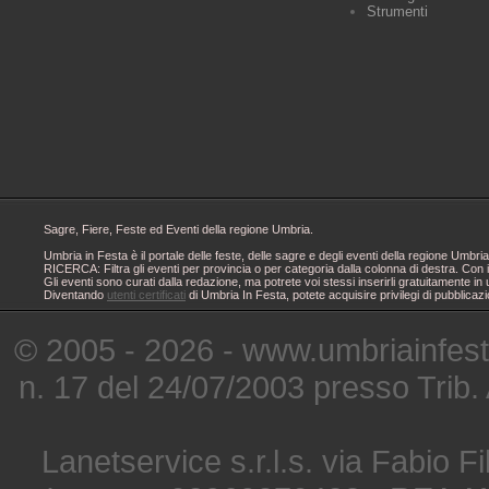
Strumenti
Sagre, Fiere, Feste ed Eventi della regione Umbria.
Umbria in Festa è il portale delle feste, delle sagre e degli eventi della regione Um
RICERCA: Filtra gli eventi per provincia o per categoria dalla colonna di destra. Con i
Gli eventi sono curati dalla redazione, ma potrete voi stessi inserirli gratuitamente i
Diventando
utenti certificati
di Umbria In Festa, potete acquisire privilegi di pubblicaz
© 2005 - 2026 - www.umbriainfes
n. 17 del 24/07/2003 presso Trib.
Lanetservice s.r.l.s. via Fabio Fi