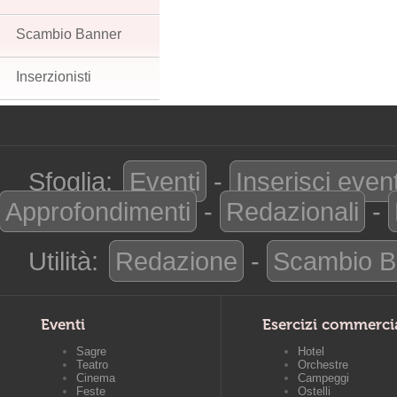
Scambio Banner
Inserzionisti
Sfoglia:
Eventi
-
Inserisci even
Approfondimenti
-
Redazionali
-
Utilità:
Redazione
-
Scambio B
Eventi
Esercizi commerci
Sagre
Hotel
Teatro
Orchestre
Cinema
Campeggi
Feste
Ostelli