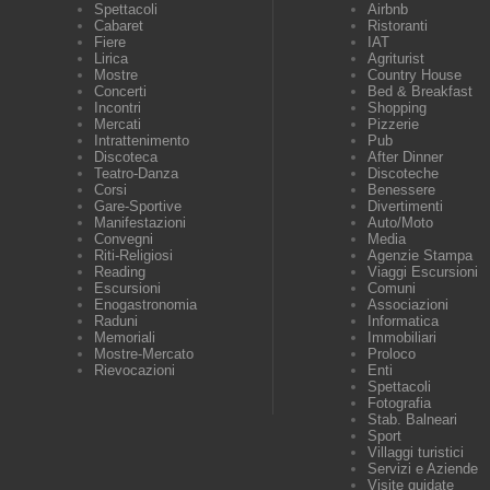
Spettacoli
Airbnb
Cabaret
Ristoranti
Fiere
IAT
Lirica
Agriturist
Mostre
Country House
Concerti
Bed & Breakfast
Incontri
Shopping
Mercati
Pizzerie
Intrattenimento
Pub
Discoteca
After Dinner
Teatro-Danza
Discoteche
Corsi
Benessere
Gare-Sportive
Divertimenti
Manifestazioni
Auto/Moto
Convegni
Media
Riti-Religiosi
Agenzie Stampa
Reading
Viaggi Escursioni
Escursioni
Comuni
Enogastronomia
Associazioni
Raduni
Informatica
Memoriali
Immobiliari
Mostre-Mercato
Proloco
Rievocazioni
Enti
Spettacoli
Fotografia
Stab. Balneari
Sport
Villaggi turistici
Servizi e Aziende
Visite guidate