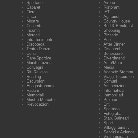
Spettacoli
Airbnb
Cabaret
Ristoranti
Fiere
IAT
Lirica
Agriturist
Mostre
Country House
Concerti
Bed & Breakfast
Incontri
Shopping
Mercati
Pizzerie
Intrattenimento
Pub
Discoteca
After Dinner
Teatro-Danza
Discoteche
Corsi
Benessere
Gare-Sportive
Divertimenti
Manifestazioni
Auto/Moto
Convegni
Media
Riti-Religiosi
Agenzie Stampa
Reading
Viaggi Escursioni
Escursioni
Comuni
Enogastronomia
Associazioni
Raduni
Informatica
Memoriali
Immobiliari
Mostre-Mercato
Proloco
Rievocazioni
Enti
Spettacoli
Fotografia
Stab. Balneari
Sport
Villaggi turistici
Servizi e Aziende
Visite guidate