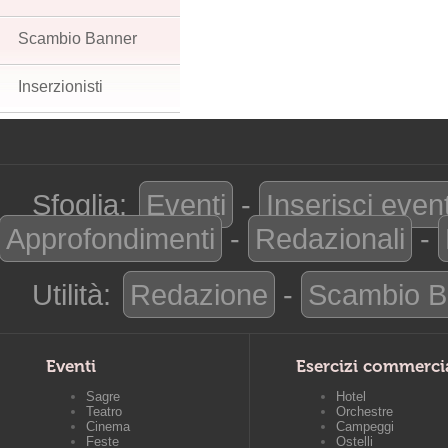
Scambio Banner
Inserzionisti
Sfoglia:
Eventi
-
Inserisci even
Approfondimenti
-
Redazionali
-
Utilità:
Redazione
-
Scambio B
Eventi
Esercizi commerci
Sagre
Hotel
Teatro
Orchestre
Cinema
Campeggi
Feste
Ostelli