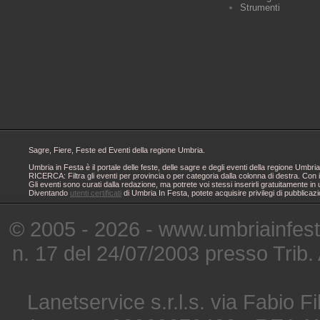
Strumenti
Sagre, Fiere, Feste ed Eventi della regione Umbria.
Umbria in Festa è il portale delle feste, delle sagre e degli eventi della regione Um
RICERCA: Filtra gli eventi per provincia o per categoria dalla colonna di destra. Con i
Gli eventi sono curati dalla redazione, ma potrete voi stessi inserirli gratuitamente i
Diventando
utenti certificati
di Umbria In Festa, potete acquisire privilegi di pubblicaz
© 2005 - 2026 - www.umbriainfes
n. 17 del 24/07/2003 presso Trib.
Lanetservice s.r.l.s. via Fabio Fi