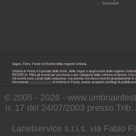
Strumenti
Sagre, Fiere, Feste ed Eventi della regione Umbria.
Umbria in Festa è il portale delle feste, delle sagre e degli eventi della regione Um
RICERCA: Filtra gli eventi per provincia o per categoria dalla colonna di destra. Con i
Gli eventi sono curati dalla redazione, ma potrete voi stessi inserirli gratuitamente i
Diventando
utenti certificati
di Umbria In Festa, potete acquisire privilegi di pubblicaz
© 2005 - 2026 - www.umbriainfes
n. 17 del 24/07/2003 presso Trib.
Lanetservice s.r.l.s. via Fabio Fi