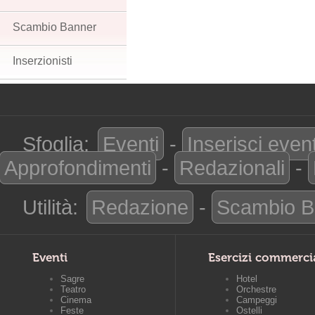
Scambio Banner
Inserzionisti
Sfoglia:
Eventi
-
Inserisci even
Approfondimenti
-
Redazionali
-
Utilità:
Redazione
-
Scambio B
Eventi
Esercizi commerci
Sagre
Hotel
Teatro
Orchestre
Cinema
Campeggi
Feste
Ostelli