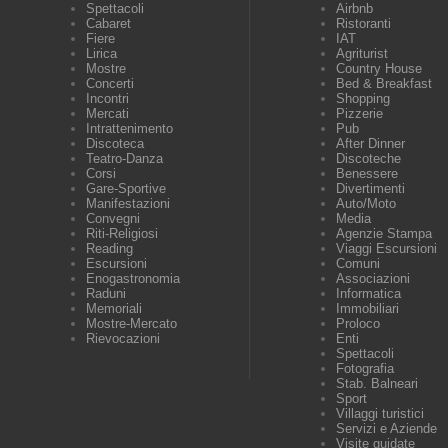
Spettacoli
Airbnb
Cabaret
Ristoranti
Fiere
IAT
Lirica
Agriturist
Mostre
Country House
Concerti
Bed & Breakfast
Incontri
Shopping
Mercati
Pizzerie
Intrattenimento
Pub
Discoteca
After Dinner
Teatro-Danza
Discoteche
Corsi
Benessere
Gare-Sportive
Divertimenti
Manifestazioni
Auto/Moto
Convegni
Media
Riti-Religiosi
Agenzie Stampa
Reading
Viaggi Escursioni
Escursioni
Comuni
Enogastronomia
Associazioni
Raduni
Informatica
Memoriali
Immobiliari
Mostre-Mercato
Proloco
Rievocazioni
Enti
Spettacoli
Fotografia
Stab. Balneari
Sport
Villaggi turistici
Servizi e Aziende
Visite guidate