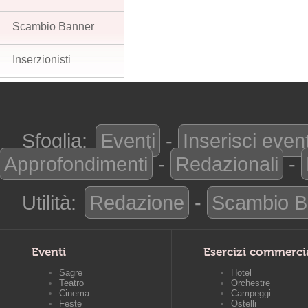
Scambio Banner
Inserzionisti
Sfoglia:
Eventi
-
Inserisci even
Approfondimenti
-
Redazionali
-
Utilità:
Redazione
-
Scambio B
Eventi
Esercizi commerci
Sagre
Hotel
Teatro
Orchestre
Cinema
Campeggi
Feste
Ostelli