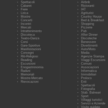
Spettacoli
Airbnb
Cabaret
Ristoranti
Fiere
IAT
Lirica
Agriturist
Mostre
Country House
Concerti
Bed & Breakfast
Incontri
Shopping
Mercati
Pizzerie
Intrattenimento
Pub
Discoteca
After Dinner
Teatro-Danza
Discoteche
Corsi
Benessere
Gare-Sportive
Divertimenti
Manifestazioni
Auto/Moto
Convegni
Media
Riti-Religiosi
Agenzie Stampa
Reading
Viaggi Escursioni
Escursioni
Comuni
Enogastronomia
Associazioni
Raduni
Informatica
Memoriali
Immobiliari
Mostre-Mercato
Proloco
Rievocazioni
Enti
Spettacoli
Fotografia
Stab. Balneari
Sport
Villaggi turistici
Servizi e Aziende
Visite guidate