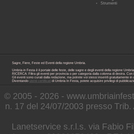
Strumenti
Sagre, Fiere, Feste ed Eventi della regione Umbria.
Umbria in Festa è il portale delle feste, delle sagre e degli eventi della regione Um
RICERCA: Filtra gli eventi per provincia o per categoria dalla colonna di destra. Con i
Gli eventi sono curati dalla redazione, ma potrete voi stessi inserirli gratuitamente i
Diventando
utenti certificati
di Umbria In Festa, potete acquisire privilegi di pubblicaz
© 2005 - 2026 - www.umbriainfes
n. 17 del 24/07/2003 presso Trib.
Lanetservice s.r.l.s. via Fabio Fi