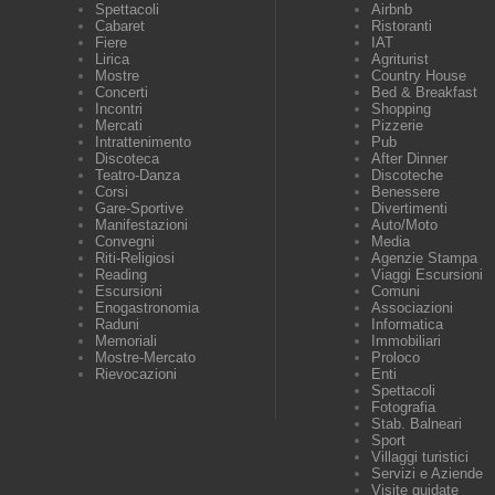
Spettacoli
Airbnb
Cabaret
Ristoranti
Fiere
IAT
Lirica
Agriturist
Mostre
Country House
Concerti
Bed & Breakfast
Incontri
Shopping
Mercati
Pizzerie
Intrattenimento
Pub
Discoteca
After Dinner
Teatro-Danza
Discoteche
Corsi
Benessere
Gare-Sportive
Divertimenti
Manifestazioni
Auto/Moto
Convegni
Media
Riti-Religiosi
Agenzie Stampa
Reading
Viaggi Escursioni
Escursioni
Comuni
Enogastronomia
Associazioni
Raduni
Informatica
Memoriali
Immobiliari
Mostre-Mercato
Proloco
Rievocazioni
Enti
Spettacoli
Fotografia
Stab. Balneari
Sport
Villaggi turistici
Servizi e Aziende
Visite guidate