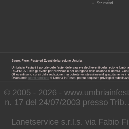
Strumenti
Sagre, Fiere, Feste ed Eventi della regione Umbria.
Umbria in Festa è il portale delle feste, delle sagre e degli eventi della regione Um
RICERCA: Filtra gli eventi per provincia o per categoria dalla colonna di destra. Con i
Gli eventi sono curati dalla redazione, ma potrete voi stessi inserirli gratuitamente i
Diventando
utenti certificati
di Umbria In Festa, potete acquisire privilegi di pubblicaz
© 2005 - 2026 - www.umbriainfes
n. 17 del 24/07/2003 presso Trib.
Lanetservice s.r.l.s. via Fabio Fi