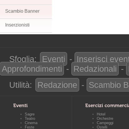
Scambio Banner
Inserzionisti
Sfoglia:
Eventi
-
Inserisci even
Approfondimenti
-
Redazionali
-
Utilità:
Redazione
-
Scambio B
Eventi
Esercizi commerci
Sagre
Hotel
Teatro
Orchestre
Cinema
Campeggi
Feste
Ostelli