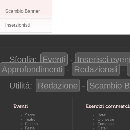
Scambio Banner
Inserzionisti
Sfoglia:
Eventi
-
Inserisci even
Approfondimenti
-
Redazionali
-
Utilità:
Redazione
-
Scambio B
Eventi
Esercizi commerci
Sagre
Hotel
Teatro
Orchestre
Cinema
Campeggi
Feste
Ostelli