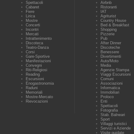
Spettacoli
Airbnb
Cabaret
Ristoranti
Fiere
IAT
Lirica
Agriturist
Mostre
Country House
Concerti
Bed & Breakfast
Incontri
Shopping
Mercati
Pizzerie
Intrattenimento
Pub
Discoteca
After Dinner
Teatro-Danza
Discoteche
Corsi
Benessere
Gare-Sportive
Divertimenti
Manifestazioni
Auto/Moto
Convegni
Media
Riti-Religiosi
Agenzie Stampa
Reading
Viaggi Escursioni
Escursioni
Comuni
Enogastronomia
Associazioni
Raduni
Informatica
Memoriali
Immobiliari
Mostre-Mercato
Proloco
Rievocazioni
Enti
Spettacoli
Fotografia
Stab. Balneari
Sport
Villaggi turistici
Servizi e Aziende
Visite guidate