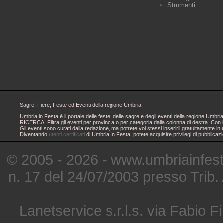
Strumenti
Sagre, Fiere, Feste ed Eventi della regione Umbria.
Umbria in Festa è il portale delle feste, delle sagre e degli eventi della regione Um
RICERCA: Filtra gli eventi per provincia o per categoria dalla colonna di destra. Con i
Gli eventi sono curati dalla redazione, ma potrete voi stessi inserirli gratuitamente i
Diventando
utenti certificati
di Umbria In Festa, potete acquisire privilegi di pubblicaz
© 2005 - 2026 - www.umbriainfes
n. 17 del 24/07/2003 presso Trib.
Lanetservice s.r.l.s. via Fabio Fi