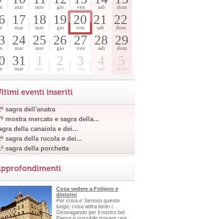
n
mar
mer
gio
ven
sab
dom
6
17
18
19
20
21
22
n
mar
mer
gio
ven
sab
dom
3
24
25
26
27
28
29
n
mar
mer
gio
ven
sab
dom
0
31
1
2
3
4
5
n
mar
mer
gio
ven
sab
dom
ltimi eventi inseriti
ª sagra dell'anatra
7ª mostra mercato e sagra della...
gra della canaiola e dei...
ª sagra della rucola e dei...
1ª sagra della porchetta
pprofondimenti
Cosa vedere a Foligno e
dintorni
Per cosa e' famoso questo
luogo, cosa attira tanto i...
Girovagando per il nostro bel
Paese è possibile trovare una