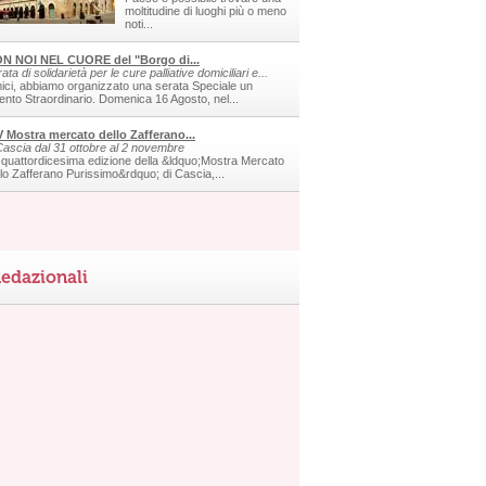
moltitudine di luoghi più o meno
noti...
N NOI NEL CUORE del "Borgo di...
ata di solidarietà per le cure palliative domiciliari e...
ici, abbiamo organizzato una serata Speciale un
ento Straordinario. Domenica 16 Agosto, nel...
V Mostra mercato dello Zafferano...
Cascia dal 31 ottobre al 2 novembre
 quattordicesima edizione della &ldquo;Mostra Mercato
llo Zafferano Purissimo&rdquo; di Cascia,...
edazionali