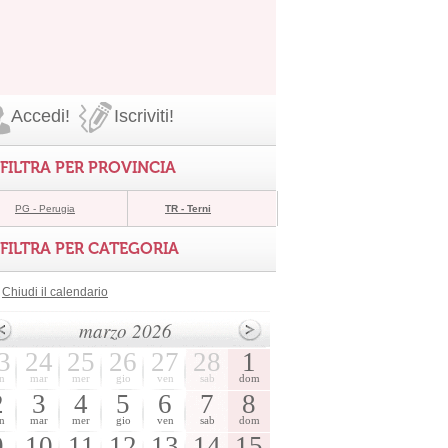
Accedi!
Iscriviti!
FILTRA PER PROVINCIA
PG - Perugia
TR - Terni
FILTRA PER CATEGORIA
Chiudi il calendario
marzo 2026
3
24
25
26
27
28
1
n
mar
mer
gio
ven
sab
dom
2
3
4
5
6
7
8
n
mar
mer
gio
ven
sab
dom
9
10
11
12
13
14
15