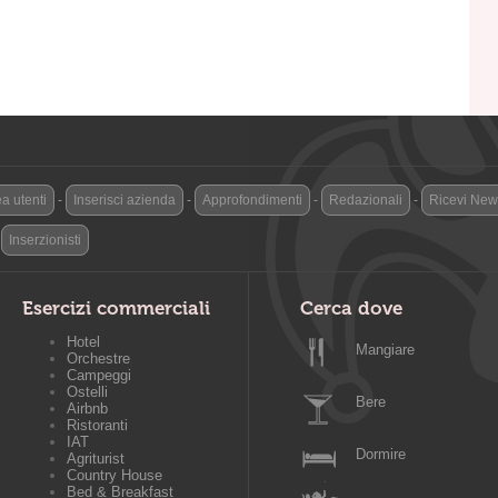
a utenti
-
Inserisci azienda
-
Approfondimenti
-
Redazionali
-
Ricevi News
-
Inserzionisti
Esercizi commerciali
Cerca dove
Hotel
Mangiare
Orchestre
Campeggi
Ostelli
Bere
Airbnb
Ristoranti
IAT
Dormire
Agriturist
Country House
Bed & Breakfast