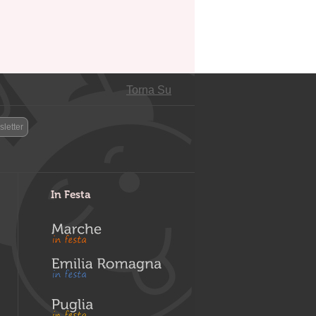
Torna Su
letter
In Festa