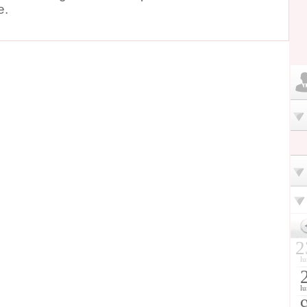
e.
2
lu
lu