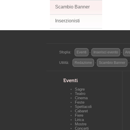
Scambio Banner
Inserzionisti
Sfoglia:
Eventi
-
Inserisci evento
-
Are
Utilità:
Redazione
-
Scambio Banner
Eventi
Sagre
Teatro
Cinema
Feste
Spettacoli
Cabaret
Fiere
Lirica
Mostre
Concerti