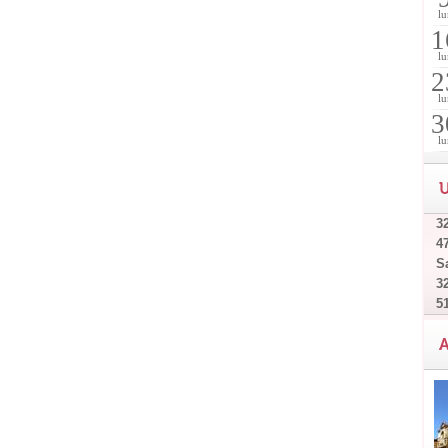
lu
1
lu
2
lu
3
lu
U
32
4
Sa
32
5
A