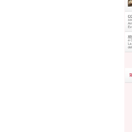
CO
ser
Am
Ev
XI
a 
La
de
R