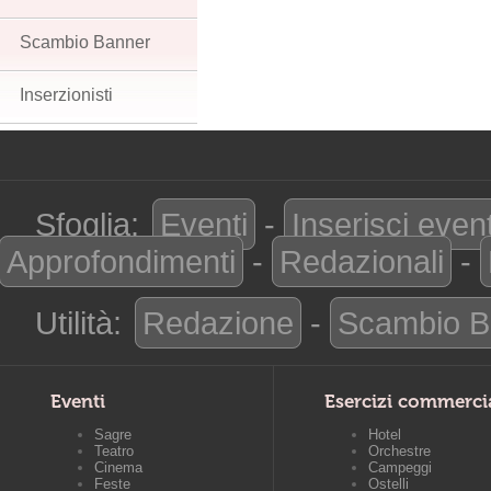
Scambio Banner
Inserzionisti
Sfoglia:
Eventi
-
Inserisci even
Approfondimenti
-
Redazionali
-
Utilità:
Redazione
-
Scambio B
Eventi
Esercizi commerci
Sagre
Hotel
Teatro
Orchestre
Cinema
Campeggi
Feste
Ostelli