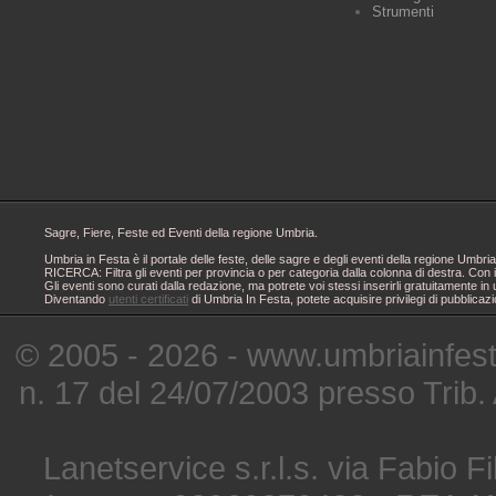
Strumenti
Sagre, Fiere, Feste ed Eventi della regione Umbria.
Umbria in Festa è il portale delle feste, delle sagre e degli eventi della regione Um
RICERCA: Filtra gli eventi per provincia o per categoria dalla colonna di destra. Con i
Gli eventi sono curati dalla redazione, ma potrete voi stessi inserirli gratuitamente i
Diventando
utenti certificati
di Umbria In Festa, potete acquisire privilegi di pubblicaz
© 2005 - 2026 - www.umbriainfes
n. 17 del 24/07/2003 presso Trib.
Lanetservice s.r.l.s. via Fabio Fi