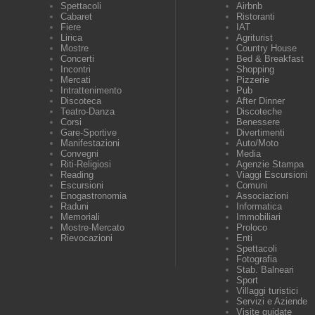
Spettacoli
Airbnb
Cabaret
Ristoranti
Fiere
IAT
Lirica
Agriturist
Mostre
Country House
Concerti
Bed & Breakfast
Incontri
Shopping
Mercati
Pizzerie
Intrattenimento
Pub
Discoteca
After Dinner
Teatro-Danza
Discoteche
Corsi
Benessere
Gare-Sportive
Divertimenti
Manifestazioni
Auto/Moto
Convegni
Media
Riti-Religiosi
Agenzie Stampa
Reading
Viaggi Escursioni
Escursioni
Comuni
Enogastronomia
Associazioni
Raduni
Informatica
Memoriali
Immobiliari
Mostre-Mercato
Proloco
Rievocazioni
Enti
Spettacoli
Fotografia
Stab. Balneari
Sport
Villaggi turistici
Servizi e Aziende
Visite guidate